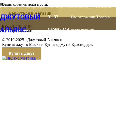
8 (903) 778-
Ваша корзина пока пуста.
Российское торговое предприятие Бангладешского завода джутовых изделий и
Вернуться в магазин
ДЖУТОВЫЙ
01-07
Вы отложили
Товар
в
натуральных материалов
8 (903) 778-01-07
АЛЬЯНС
8 (985) 424-
свою корзину.
8 (985) 424-53-66
© 2019-2025 «Джутовый Альянс»
53-66
Купить джут в Москве. Купить джут в Краснодаре.
Купить джут