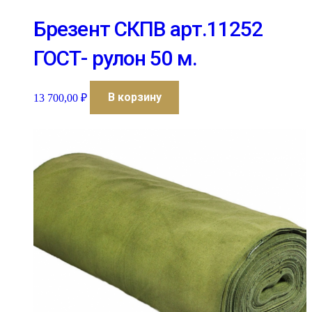
Брезент СКПВ арт.11252
ГОСТ- рулон 50 м.
В корзину
13 700,00
₽