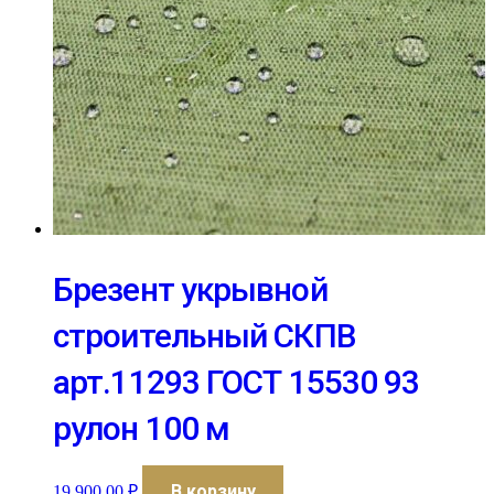
Брезент укрывной
строительный СКПВ
арт.11293 ГОСТ 15530 93
рулон 100 м
В корзину
19 900,00
₽