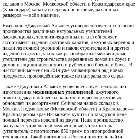
складов в Москве, Московской области и Краснодарском крае
(Краснодаре) канаты и веревки пеньковые, различных
размеров — всё в наличие.
Ежегодно «Джутовый Альянс» усовершенствует технологию
производства различных натуральных утеплителей
(межвенцовых, теплоизоляционных и т.п.) обновляет
ассортимент изделий джутовых канатов, джутовых веревок и
пакли ленточной рулонной и пакли строительной и других
изделий из джута ,таких как разнообразные межвенцовые
утеплители для строительства деревянных домов из бруса и
домов из оцилиндрованного и рубленного бревна и бруса. В
настоящий момент на 2019 уже запланирован ряд новых
продуктов, произведённые также из натурального сырья.
Также «Джутовый Альянс» усовершенствует технологию
изготовления
межвенцовых утеплителей
: джутового
полотна, джутовой ленты, канатов и веревок джутовых,
обновляет их ассортимент. Сейчас на наших складах в
Москве, Подмосковье (Московской области) и Краснодаре —
Краснодарском крае Вы можете купить по заводской цене
полный перечень изделий из джута. Наше производство
выпускает уникальный межвенцовый уплотнитель
(утеплитель) с плотностью 850 грамм по иглопробивной
технологии. Такой плотности в России просто не найти,