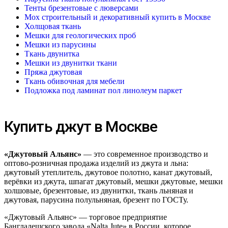
Тенты брезентовые с люверсами
Мох строительный и декоративный купить в Москве
Холщовая ткань
Мешки для геологических проб
Мешки из парусины
Ткань двунитка
Мешки из двунитки ткани
Пряжа джутовая
Ткань обивочная для мебели
Подложка под ламинат пол линолеум паркет
Купить джут в Москве
«Джутовый Альянс»
— это современное производство и
оптово-розничная продажа изделий из джута и льна:
джутовый утеплитель, джутовое полотно, канат джутовый,
верёвки из джута, шпагат джутовый, мешки джутовые, мешки
холшовые, брезентовые, из двунитки, ткань льняная и
джутовая, парусина полульняная, брезент по ГОСТу.
«Джутовый Альянс» — торговое предприятие
Бангладешского завода «Nalta Jute» в России, которое