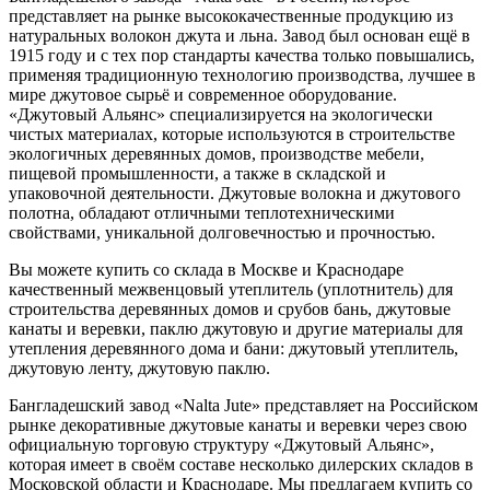
представляет на рынке высококачественные продукцию из
натуральных волокон джута и льна. Завод был основан ещё в
1915 году и с тех пор стандарты качества только повышались,
применяя традиционную технологию производства, лучшее в
мире джутовое сырьё и современное оборудование.
«Джутовый Альянс» специализируется на экологически
чистых материалах, которые используются в строительстве
экологичных деревянных домов, производстве мебели,
пищевой промышленности, а также в складской и
упаковочной деятельности. Джутовые волокна и джутового
полотна, обладают отличными теплотехническими
свойствами, уникальной долговечностью и прочностью.
Вы можете купить со склада в Москве и Краснодаре
качественный межвенцовый утеплитель (уплотнитель) для
строительства деревянных домов и срубов бань, джутовые
канаты и веревки, паклю джутовую и другие материалы для
утепления деревянного дома и бани: джутовый утеплитель,
джутовую ленту, джутовую паклю.
Бангладешский завод «Nalta Jute» представляет на Российском
рынке декоративные джутовые канаты и веревки через свою
официальную торговую структуру «Джутовый Альянс»,
которая имеет в своём составе несколько дилерских складов в
Московской области и Краснодаре. Мы предлагаем купить со