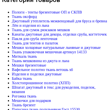
Пологи - тенты брезентовые ОП и СКПВ
Ткань оксфорд
Джутовый утеплитель межвенцовый для бруса и бревна
Лён и изделия из льна
Ткань для сумок рюкзаков мешков
Канаты джутовые для декора, отделки сруба, когтеточек
Пакля для сруба ленточная
Ткань для тентов и палаток
Мешки холщовые натуральные льняные и джутовые
Ткань упаковочная мешочная артикул 14133
Миткаль ткань
Ткань мешковина из джута и льна
Мешки брезентовые
Вафельное полотно ткань ветошь хб
Изделия и поделки джутовые
Байка ткань
Холстопрошивное полотно (ХПП)
Шпагат джутовый в текс для рукоделия, поделок,
вязания
Рогожка ткань
Мешочки для подарков
Ткань брезент
Парусина ткань полульняная Гост 15530