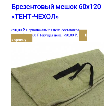
Брезентовый мешок 60х120
«ТЕНТ-ЧЕХОЛ»
890,00
₽
Первоначальная цена составляла
В
890,00 ₽.
790,00
₽
Текущая цена: 790,00 ₽.
корзину