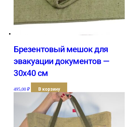
Брезентовый мешок для
эвакуации документов —
30х40 см
В корзину
495,00
₽