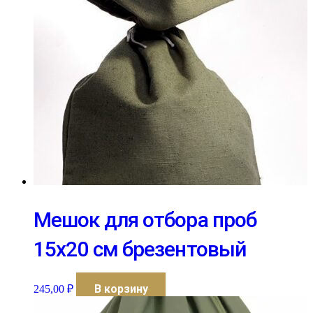
Мешок для отбора проб
15х20 см брезентовый
В корзину
245,00
₽