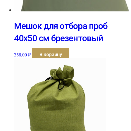
Мешок для отбора проб
40х50 см брезентовый
В корзину
356,00
₽