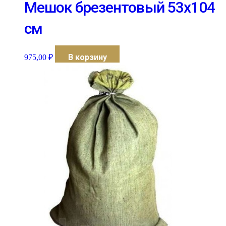
Мешок брезентовый 53х104
см
В корзину
975,00
₽