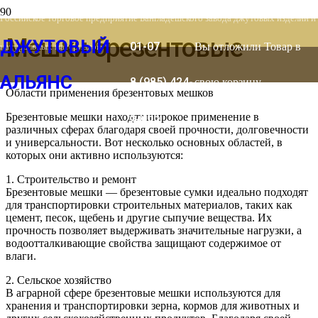
8 (903) 778-
Российское торговое предприятие Бангладешского завода джутовых изделий и
Мешки брезентовые
ДЖУТОВЫЙ
01-07
Вы отложили
Товар
в
натуральных материалов
АЛЬЯНС
8 (985) 424-
свою корзину.
Области применения брезентовых мешков
Брезентовые мешки находят широкое применение в
53-66
различных сферах благодаря своей прочности, долговечности
и универсальности. Вот несколько основных областей, в
которых они активно используются:
1. Строительство и ремонт
Брезентовые мешки — брезентовые сумки идеально подходят
для транспортировки строительных материалов, таких как
цемент, песок, щебень и другие сыпучие вещества. Их
прочность позволяет выдерживать значительные нагрузки, а
водоотталкивающие свойства защищают содержимое от
влаги.
2. Сельское хозяйство
В аграрной сфере брезентовые мешки используются для
хранения и транспортировки зерна, кормов для животных и