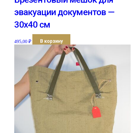
эвакуации документов —
30х40 см
В корзину
495,00
₽