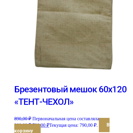
Брезентовый мешок 60х120
«ТЕНТ-ЧЕХОЛ»
890,00
₽
Первоначальная цена составляла
В
890,00 ₽.
790,00
₽
Текущая цена: 790,00 ₽.
корзину