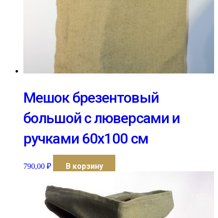
Мешок брезентовый
большой с люверсами и
ручками 60х100 см
В корзину
790,00
₽