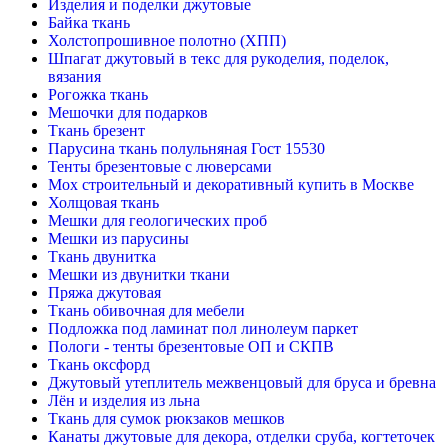
Изделия и поделки джутовые
Байка ткань
Холстопрошивное полотно (ХПП)
Шпагат джутовый в текс для рукоделия, поделок,
вязания
Рогожка ткань
Мешочки для подарков
Ткань брезент
Парусина ткань полульняная Гост 15530
Тенты брезентовые с люверсами
Мох строительный и декоративный купить в Москве
Холщовая ткань
Мешки для геологических проб
Мешки из парусины
Ткань двунитка
Мешки из двунитки ткани
Пряжа джутовая
Ткань обивочная для мебели
Подложка под ламинат пол линолеум паркет
Пологи - тенты брезентовые ОП и СКПВ
Ткань оксфорд
Джутовый утеплитель межвенцовый для бруса и бревна
Лён и изделия из льна
Ткань для сумок рюкзаков мешков
Канаты джутовые для декора, отделки сруба, когтеточек