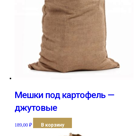
Мешки под картофель —
джутовые
В корзину
189,00
₽