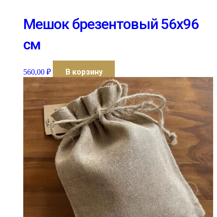
Мешок брезентовый 56х96
см
В корзину
560,00
₽