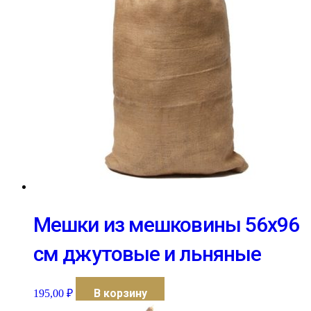
Мешки из мешковины 56х96
см джутовые и льняные
В корзину
195,00
₽