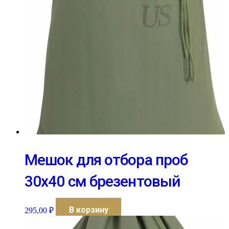
Мешок для отбора проб
30х40 см брезентовый
В корзину
295,00
₽