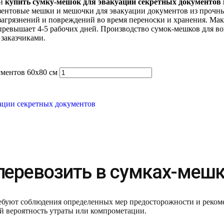
 и
купить сумку-мешок для эвакуации секретных документов
езентовые мешки и мешочки для эвакуации документов из прочн
загрязнений и повреждений во время переноски и хранения. Ма
 превышает 4-5 рабочих дней. Производство сумок-мешков для в
заказчиками.
ументов 60х80 см
ации секретных документов
 перевозить в сумках-меш
ебуют соблюдения определенных мер предосторожности и реком
 вероятность утраты или компрометации.