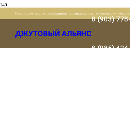
Российское торговое предприятие Бангладешского завода джутовых 
8 (903) 778
ДЖУТОВЫЙ АЛЬЯНС
8 (985) 424