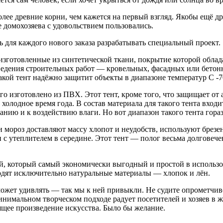
олее древние корни, чем кажется на первый взгляд. Якобы ещё 
 домохозяева с удовольствием пользовались.
ь для каждого нового заказа разрабатывать специальный проект.
изготовленные из синтетической ткани, покрытие которой облад
оведения строительных работ — кровельных, фасадных или бето
кой тент надёжно защитит объекты в диапазоне температур С -
го изготовлено из ПВХ. Этот тент, кроме того, что защищает от
 холодное время года. В состав материала для такого тента вхо
нию и к воздействию влаги. Но вот диапазон такого тента гора
ь и мороз доставляют массу хлопот и неудобств, используют бре
и с утеплителем в середине. Этот тент — полог весьма долговече
ый, который самый экономически выгодный и простой в использ
входят исключительно натуральные материалы — хлопок и лён.
е может удивлять — так мы к ней привыкли. Не судите опрометчи
нимальном творческом подходе радует посетителей и хозяев в ж
ящее произведение искусства. Было бы желание.