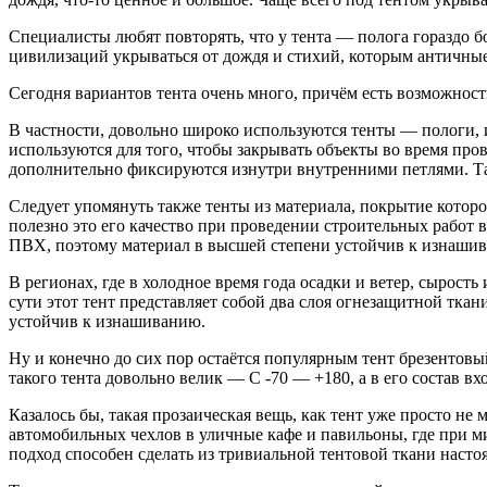
Специалисты любят повторять, что у тента — полога гораздо б
цивилизаций укрываться от дождя и стихий, которым античные
Сегодня вариантов тента очень много, причём есть возможност
В частности, довольно широко используются тенты — пологи, 
используются для того, чтобы закрывать объекты во время пр
дополнительно фиксируются изнутри внутренними петлями. Та
Следует упомянуть также тенты из материала, покрытие которо
полезно это его качество при проведении строительных работ в
ПВХ, поэтому материал в высшей степени устойчив к изнашива
В регионах, где в холодное время года осадки и ветер, сырост
сути этот тент представляет собой два слоя огнезащитной ткан
устойчив к изнашиванию.
Ну и конечно до сих пор остаётся популярным тент брезентов
такого тента довольно велик — С -70 — +180, а в его состав 
Казалось бы, такая прозаическая вещь, как тент уже просто н
автомобильных чехлов в уличные кафе и павильоны, где при ми
подход способен сделать из тривиальной тентовой ткани насто