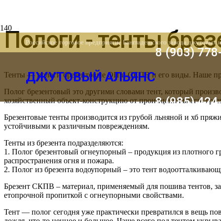
Пологи - тенты бре
Российское торговое предприятие Бангладешского завода джутовых 
8 (903) 778
ДЖУТОВЫЙ АЛЬЯНС
Тенты — пологи брезентовые ОП и СКПВ и его виды. Наше пр
Полог брезентовый это другими словами тент, который произв
8 (985) 424
хозяйственный объект-конструкцию от проницания влаги, гря
Брезентовые тенты производится из грубой льняной и хб пряж
устойчивыми к различным повреждениям.
Тенты из брезента подразделяются:
1. Полог брезентовый огнеупорный – продукция из плотного гр
распространения огня и пожара.
2. Полог из брезента водоупорный – это тент водоотталкиваю
Брезент СКПВ – материал, применяемый для пошива тентов, за
етопрочной пропиткой с огнеупорными свойствами.
Тент — полог сегодня уже практически превратился в вещь пов
дождя, что-то ценное и большое. Чаще всего под тентом укрыва