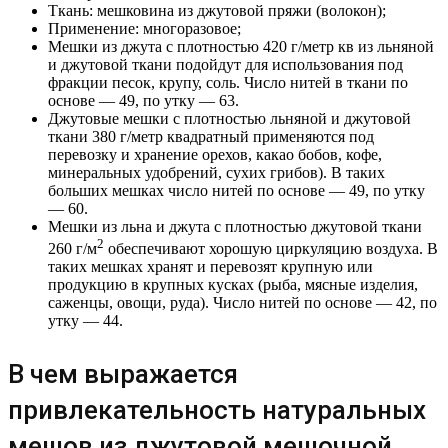
Ткань: мешковина из джутовой пряжи (волокон);
Применение: многоразовое;
Мешки из джута с плотностью 420 г/метр кв из льняной
и джутовой ткани подойдут для использования под
фракции песок, крупу, соль. Число нитей в ткани по
основе — 49, по утку — 63.
Джутовые мешки с плотностью льняной и джутовой
ткани 380 г/метр квадратный применяются под
перевозку и хранение орехов, какао бобов, кофе,
минеральных удобрений, сухих грибов). В таких
больших мешках число нитей по основе — 49, по утку
— 60.
Мешки из льна и джута с плотностью джутовой ткани
2
260 г/м
обеспечивают хорошую циркуляцию воздуха. В
таких мешках хранят и перевозят крупную или
продукцию в крупных кусках (рыба, мясные изделия,
саженцы, овощи, руда). Число нитей по основе — 42, по
утку — 44.
В чем выражается
привлекательность натуральных
мешов из джутовой мешочной