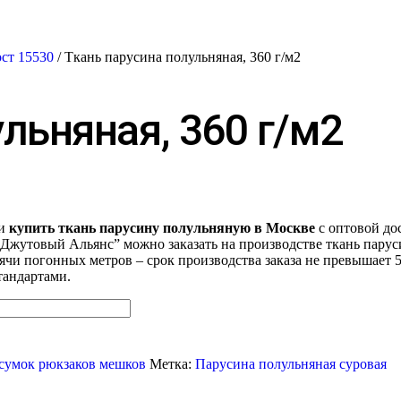
ост 15530
/ Ткань парусина полульняная, 360 г/м2
льняная, 360 г/м2
 и
купить ткань парусину полульняную в Москве
с оптовой дос
“Джутовый Альянс” можно заказать на производстве ткань пар
сячи погонных метров – срок производства заказа не превышает 5
тандартами.
 сумок рюкзаков мешков
Метка:
Парусина полульняная суровая