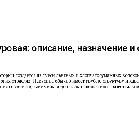
уровая: описание, назначение и
оторый создается из смеси льняных и хлопчатобумажных волокон
гих отраслях. Парусина обычно имеет грубую структуру и харак
ия ее свойств, таких как водоотталкивающая или грязеотталки