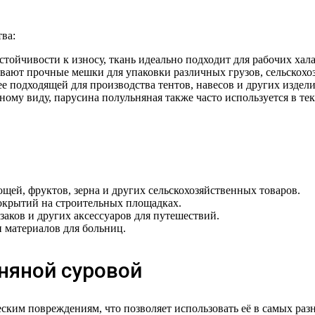
ва:
устойчивости к износу, ткань идеально подходит для рабочих ха
ливают прочные мешки для упаковки различных грузов, сельскох
ее подходящей для производства тентов, навесов и других изде
нному виду, парусина полульняная также часто используется в т
вощей, фруктов, зерна и других сельскохозяйственных товаров.
покрытий на строительных площадках.
кзаков и других аксессуаров для путешествий.
и материалов для больниц.
няной суровой
ческим повреждениям, что позволяет использовать её в самых ра