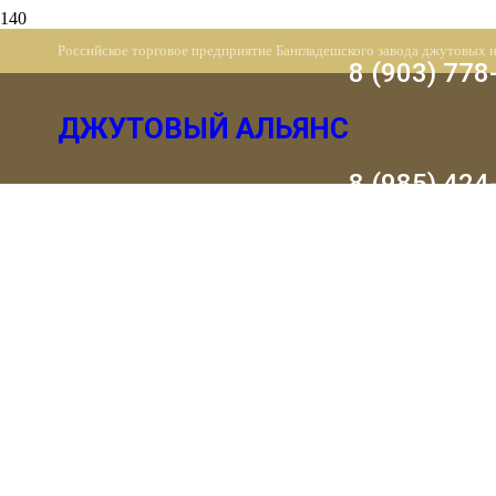
Российское торговое предприятие Бангладешского завода джутовых 
8 (903) 778
ДЖУТОВЫЙ АЛЬЯНС
8 (985) 424