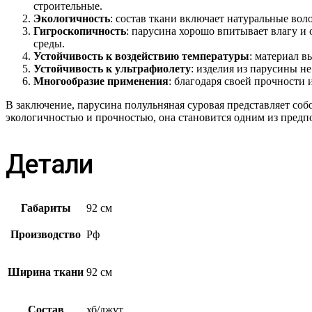
строительные.
Экологичность
: состав ткани включает натуральные вол
Гигроскопичность
: парусина хорошо впитывает влагу и
среды.
Устойчивость к воздействию температуры
: материал 
Устойчивость к ультрафиолету
: изделия из парусины н
Многообразие применения
: благодаря своей прочности 
В заключение, парусина полульняная суровая представляет со
экологичностью и прочностью, она становится одним из предп
Детали
Габариты
92 см
Производство
Рф
Ширина ткани
92 см
Состав
хб/джут