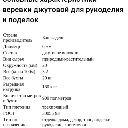
веревки джутовой для рукоделия
и поделок
Страна
Бангладеш
производитель
Диаметр
6 мм
Состав
джутовое волокно
Вид сырья
природный-растительный
Окружность (мм)
20
Вес (кг на 100м)
3.2
Вес бухты
20 кг
Разрывная
180 кгс
нагрузка
Количество метров
900 пог.метров
в бухте
Тип плетения
трехпрядный
ГОСТ
30055-93
Тип по
отделка дома, декор, трос, поделки,
назначению
рукоделие, когтеточки