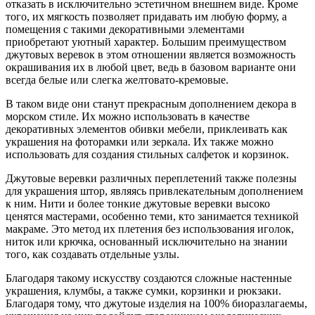
отказать в исключительно эстетичном внешнем виде. Кроме
того, их мягкость позволяет придавать им любую форму, а
помещения с такими декоративными элементами
приобретают уютный характер. Большим преимуществом
джутовых веревок в этом отношении является возможность
окрашивания их в любой цвет, ведь в базовом варианте они
всегда белые или слегка желтовато-кремовые.
В таком виде они станут прекрасным дополнением декора в
морском стиле. Их можно использовать в качестве
декоративных элементов обивки мебели, приклеивать как
украшения на фоторамки или зеркала. Их также можно
использовать для создания стильных салфеток и корзинок.
Джутовые веревки различных переплетений также полезны
для украшения штор, являясь привлекательным дополнением
к ним. Нити и более тонкие джутовые веревки высоко
ценятся мастерами, особенно теми, кто занимается техникой
макраме. Это метод их плетения без использования иголок,
ниток или крючка, основанный исключительно на знании
того, как создавать отдельные узлы.
Благодаря такому искусству создаются сложные настенные
украшения, клумбы, а также сумки, корзинки и рюкзаки.
Благодаря тому, что джутоые изделия на 100% биоразлагаемы,