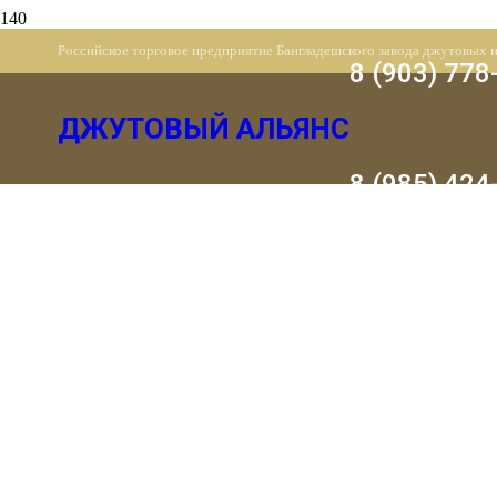
Российское торговое предприятие Бангладешского завода джутовых 
8 (903) 778
ДЖУТОВЫЙ АЛЬЯНС
8 (985) 424