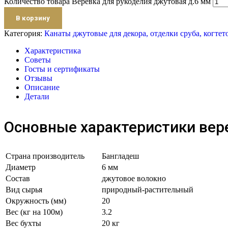
Количество товара Веревка для рукоделия джутовая д.6 мм
В корзину
Категория:
Канаты джутовые для декора, отделки сруба, когтет
Характеристика
Советы
Госты и сертификаты
Отзывы
Описание
Детали
Основные характеристики вер
Страна производитель
Бангладеш
Диаметр
6 мм
Состав
джутовое волокно
Вид сырья
природный-растительный
Окружность (мм)
20
Вес (кг на 100м)
3.2
Вес бухты
20 кг