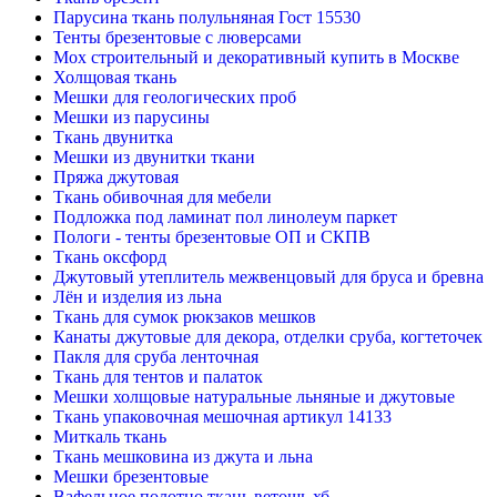
Парусина ткань полульняная Гост 15530
Тенты брезентовые с люверсами
Мох строительный и декоративный купить в Москве
Холщовая ткань
Мешки для геологических проб
Мешки из парусины
Ткань двунитка
Мешки из двунитки ткани
Пряжа джутовая
Ткань обивочная для мебели
Подложка под ламинат пол линолеум паркет
Пологи - тенты брезентовые ОП и СКПВ
Ткань оксфорд
Джутовый утеплитель межвенцовый для бруса и бревна
Лён и изделия из льна
Ткань для сумок рюкзаков мешков
Канаты джутовые для декора, отделки сруба, когтеточек
Пакля для сруба ленточная
Ткань для тентов и палаток
Мешки холщовые натуральные льняные и джутовые
Ткань упаковочная мешочная артикул 14133
Миткаль ткань
Ткань мешковина из джута и льна
Мешки брезентовые
Вафельное полотно ткань ветошь хб