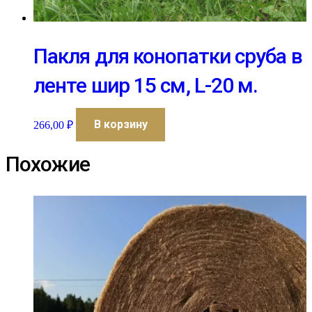
Пакля для конопатки сруба в
ленте шир 15 см, L-20 м.
В корзину
266,00
₽
Похожие