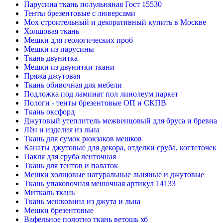
Парусина ткань полульняная Гост 15530
Тенты брезентовые с люверсами
Мох строительный и декоративный купить в Москве
Холщовая ткань
Мешки для геологических проб
Мешки из парусины
Ткань двунитка
Мешки из двунитки ткани
Пряжа джутовая
Ткань обивочная для мебели
Подложка под ламинат пол линолеум паркет
Пологи - тенты брезентовые ОП и СКПВ
Ткань оксфорд
Джутовый утеплитель межвенцовый для бруса и бревна
Лён и изделия из льна
Ткань для сумок рюкзаков мешков
Канаты джутовые для декора, отделки сруба, когтеточек
Пакля для сруба ленточная
Ткань для тентов и палаток
Мешки холщовые натуральные льняные и джутовые
Ткань упаковочная мешочная артикул 14133
Миткаль ткань
Ткань мешковина из джута и льна
Мешки брезентовые
Вафельное полотно ткань ветошь хб