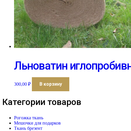
Льноватин иглопробив
В корзину
300,00
₽
Категории товаров
Рогожка ткань
Мешочки для подарков
Ткань брезент