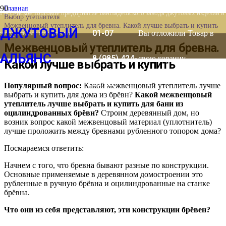
8 (903) 778-
Главная
Российское торговое предприятие Бангладешского завода джутовых изделий и
Выбор утеплителя
Межвенцовый утеплитель для бревна. Какой лучше выбрать и купить
ДЖУТОВЫЙ
01-07
Вы отложили
Товар
в
натуральных материалов
Межвенцовый утеплитель для бревна.
АЛЬЯНС
8 (985) 424-
свою корзину.
Какой лучше выбрать и купить
53-66
Популярный вопрос:
Какой межвенцовый утеплитель лучше
выбрать и купить для дома из брёвн?
Какой межвенцовый
утеплитель лучше выбрать и купить для бани из
оцилиндрованных брёвн?
Строим деревянный дом, но
возник вопрос какой межвенцовый материал (уплотнитель)
лучше проложить между бревнами рубленного топором дома?
Посмараемся ответить:
Начнем с того, что бревна бывают разные по конструкции.
Основные применяемые в деревянном домостроении это
рубленные в ручную брёвна и оцилиндрованные на станке
брёвна.
Что они из себя представляют, эти конструкции брёвен?