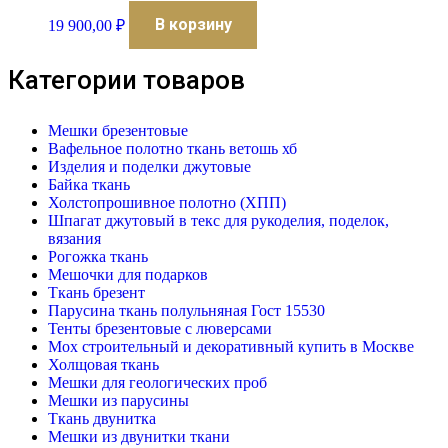
В корзину
19 900,00
₽
Категории товаров
Мешки брезентовые
Вафельное полотно ткань ветошь хб
Изделия и поделки джутовые
Байка ткань
Холстопрошивное полотно (ХПП)
Шпагат джутовый в текс для рукоделия, поделок,
вязания
Рогожка ткань
Мешочки для подарков
Ткань брезент
Парусина ткань полульняная Гост 15530
Тенты брезентовые с люверсами
Мох строительный и декоративный купить в Москве
Холщовая ткань
Мешки для геологических проб
Мешки из парусины
Ткань двунитка
Мешки из двунитки ткани