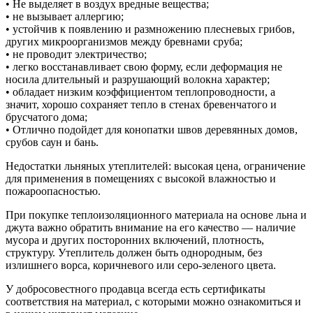
• Не выделяет в воздух вредные вещества;
• не вызывает аллергию;
• устойчив к появлению и размножению плесневых грибов,
других микроорганизмов между бревнами сруба;
• не проводит электричество;
• легко восстанавливает свою форму, если деформация не
носила длительный и разрушающий волокна характер;
• обладает низким коэффициентом теплопроводности, а
значит, хорошо сохраняет тепло в стенах бревенчатого и
брусчатого дома;
• Отлично подойдет для конопатки швов деревянных домов,
срубов саун и бань.
Недостатки льняных утеплителей: высокая цена, ограничение
для применения в помещениях с высокой влажностью и
пожароопасностью.
При покупке теплоизоляционного материала на основе льна и
джута важно обратить внимание на его качество — наличие
мусора и других посторонних включений, плотность,
структуру. Утеплитель должен быть однородным, без
излишнего ворса, коричневого или серо-зеленого цвета.
У добросовестного продавца всегда есть сертификаты
соответствия на материал, с которыми можно ознакомиться и