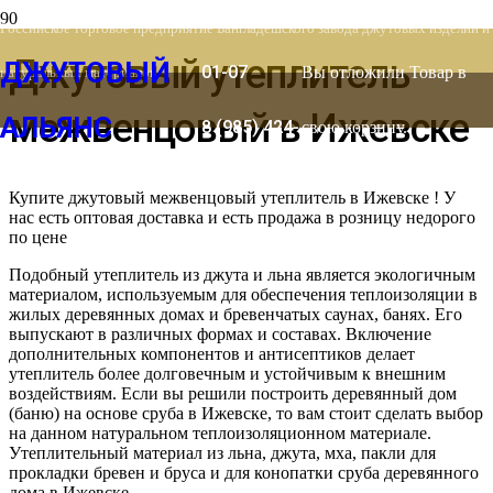
8 (903) 778-
Российское торговое предприятие Бангладешского завода джутовых изделий и
Джутовый утеплитель
ДЖУТОВЫЙ
01-07
Вы отложили
Товар
в
натуральных материалов
межвенцовый в Ижевске
АЛЬЯНС
8 (985) 424-
свою корзину.
53-66
Купите джутовый межвенцовый утеплитель в Ижевске ! У
нас есть оптовая доставка и есть продажа в розницу недорого
по цене
Подобный утеплитель из джута и льна является экологичным
материалом, используемым для обеспечения теплоизоляции в
жилых деревянных домах и бревенчатых саунах, банях. Его
выпускают в различных формах и составах. Включение
дополнительных компонентов и антисептиков делает
утеплитель более долговечным и устойчивым к внешним
воздействиям. Если вы решили построить деревянный дом
(баню) на основе сруба в Ижевске, то вам стоит сделать выбор
на данном натуральном теплоизоляционном материале.
Утеплительный материал из льна, джута, мха, пакли для
прокладки бревен и бруса и для конопатки сруба деревянного
дома в Ижевске