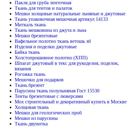
Пакля для сруба ленточная
Ткань для тентов и палаток
Мешки холщовые натуральные льняные и джутовые
Ткань упаковочная мешочная артикул 14133
Миткаль ткань
Ткань мешковина из джута и льна
Мешки брезентовые
Вафельное полотно ткань ветошь хб
Изделия и поделки джутовые
Байка ткань
Холстопрошивное полотно (ХПП)
Шпагат джутовый в текс для рукоделия, поделок,
вязания
Рогожка ткань
Мешочки для подарков
Ткань брезент
Парусина ткань полульняная Гост 15530
Тенты брезентовые с люверсами
Мох строительный и декоративный купить в Москве
Холщовая ткань
Мешки для геологических проб
Мешки из парусины
Ткань двунитка