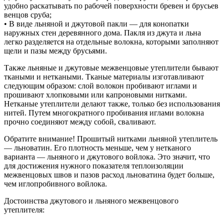
удобно раскатывать по рабочей поверхности бревен и брусьев
венцов сруба;
• В виде льняной и джутовой пакли — для конопатки
наружных стен деревянного дома. Пакля из джута и льна
легко разделяется на отдельные волокна, которыми заполняют
щели и пазы между брусьями.
Также льняные и джутовые межвенцовые утеплители бывают
ткаными и неткаными. Тканые материалы изготавливают
следующим образом: слой волокон пробивают иглами и
прошивают хлопковыми или капроновыми нитками.
Нетканые утеплители делают также, только без использования
нитей. Путем многократного пробивания иглами волокна
прочно соединяют между собой, сваливают.
Обратите внимание! Прошитый нитками льняной утеплитель
— льноватин. Его плотность меньше, чем у нетканого
варианта — льняного и джутового войлока. Это значит, что
для достижения нужного показателя теплоизоляции
межвенцовых швов и пазов расход льноватина будет больше,
чем иглопробивного войлока.
Достоинства джутового и льняного межвенцового
утеплителя: