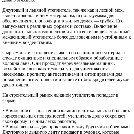
Джутовый и льняной утеплитель, так же как и лесной мох,
является экологичным материалом, используемым для
обеспечения теплоизоляции в жилых домах — срубах. Его
выпускают в различных формах и составах. Включение
дополнительных компонентов и антисептиков делает данный
межвенцовый утеплитель более долговечным и устойчивым к
внешним воздействиям.
Сырьем для изготовления такого изоляционного материала
служат очищенные и специальным образом обработанные
волокна льна. Они проходят через чесальные машины,
воздействие высоких температур для уничтожения
насекомых, пропитку антисептиками и антипиренами для
повышения огнестойкости и защите от био вредителей жуков
древоточцев.
На строительный рынок льняной утеплитель попадает в
форме:
• В виде плит — для теплоизоляции вертикальных и больших
горизонтальных поверхностей; утеплитель долго сохраняет
свою форму и с ним легко работать;
• В виде ленты — для прокладки между брусьями и бревнами.
Джутовую и льняную ленту продают в рулонах, которые