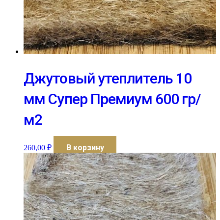
Джутовый утеплитель 10
мм Супер Премиум 600 гр/
м2
В корзину
260,00
₽