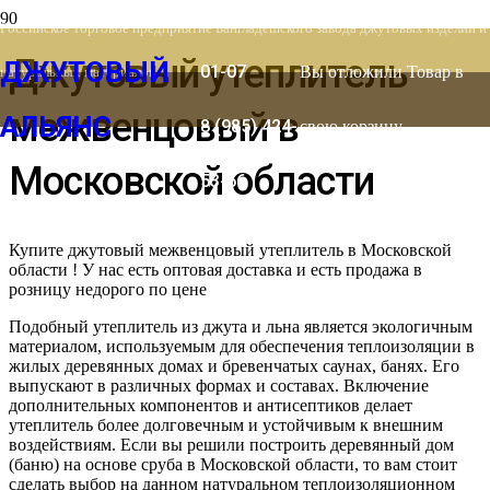
8 (903) 778-
Российское торговое предприятие Бангладешского завода джутовых изделий и
Джутовый утеплитель
ДЖУТОВЫЙ
01-07
Вы отложили
Товар
в
натуральных материалов
межвенцовый в
АЛЬЯНС
8 (985) 424-
свою корзину.
Московской области
53-66
Купите джутовый межвенцовый утеплитель в Московской
области ! У нас есть оптовая доставка и есть продажа в
розницу недорого по цене
Подобный утеплитель из джута и льна является экологичным
материалом, используемым для обеспечения теплоизоляции в
жилых деревянных домах и бревенчатых саунах, банях. Его
выпускают в различных формах и составах. Включение
дополнительных компонентов и антисептиков делает
утеплитель более долговечным и устойчивым к внешним
воздействиям. Если вы решили построить деревянный дом
(баню) на основе сруба в Московской области, то вам стоит
сделать выбор на данном натуральном теплоизоляционном