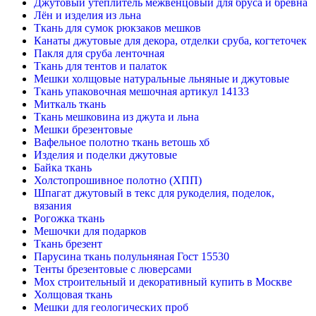
Джутовый утеплитель межвенцовый для бруса и бревна
Лён и изделия из льна
Ткань для сумок рюкзаков мешков
Канаты джутовые для декора, отделки сруба, когтеточек
Пакля для сруба ленточная
Ткань для тентов и палаток
Мешки холщовые натуральные льняные и джутовые
Ткань упаковочная мешочная артикул 14133
Миткаль ткань
Ткань мешковина из джута и льна
Мешки брезентовые
Вафельное полотно ткань ветошь хб
Изделия и поделки джутовые
Байка ткань
Холстопрошивное полотно (ХПП)
Шпагат джутовый в текс для рукоделия, поделок,
вязания
Рогожка ткань
Мешочки для подарков
Ткань брезент
Парусина ткань полульняная Гост 15530
Тенты брезентовые с люверсами
Мох строительный и декоративный купить в Москве
Холщовая ткань
Мешки для геологических проб