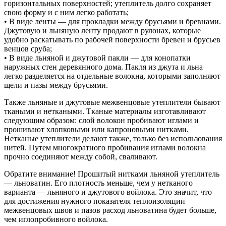
горизонтальных поверхностей; утеплитель долго сохраняет
свою форму и с ним легко работать;
• В виде ленты — для прокладки между брусьями и бревнами.
Джутовую и льняную ленту продают в рулонах, которые
удобно раскатывать по рабочей поверхности бревен и брусьев
венцов сруба;
• В виде льняной и джутовой пакли — для конопатки
наружных стен деревянного дома. Пакля из джута и льна
легко разделяется на отдельные волокна, которыми заполняют
щели и пазы между брусьями.
Также льняные и джутовые межвенцовые утеплители бывают
ткаными и неткаными. Тканые материалы изготавливают
следующим образом: слой волокон пробивают иглами и
прошивают хлопковыми или капроновыми нитками.
Нетканые утеплители делают также, только без использования
нитей. Путем многократного пробивания иглами волокна
прочно соединяют между собой, сваливают.
Обратите внимание! Прошитый нитками льняной утеплитель
— льноватин. Его плотность меньше, чем у нетканого
варианта — льняного и джутового войлока. Это значит, что
для достижения нужного показателя теплоизоляции
межвенцовых швов и пазов расход льноватина будет больше,
чем иглопробивного войлока.