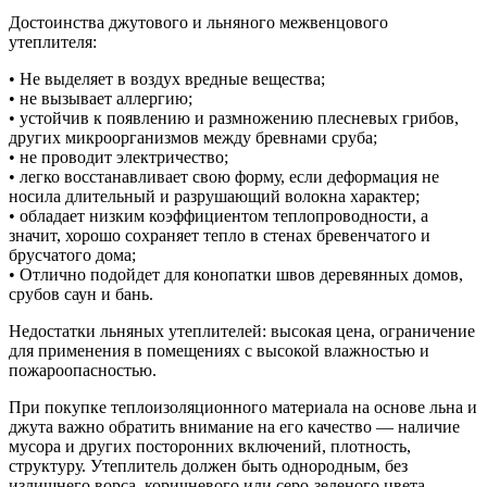
Достоинства джутового и льняного межвенцового
утеплителя:
• Не выделяет в воздух вредные вещества;
• не вызывает аллергию;
• устойчив к появлению и размножению плесневых грибов,
других микроорганизмов между бревнами сруба;
• не проводит электричество;
• легко восстанавливает свою форму, если деформация не
носила длительный и разрушающий волокна характер;
• обладает низким коэффициентом теплопроводности, а
значит, хорошо сохраняет тепло в стенах бревенчатого и
брусчатого дома;
• Отлично подойдет для конопатки швов деревянных домов,
срубов саун и бань.
Недостатки льняных утеплителей: высокая цена, ограничение
для применения в помещениях с высокой влажностью и
пожароопасностью.
При покупке теплоизоляционного материала на основе льна и
джута важно обратить внимание на его качество — наличие
мусора и других посторонних включений, плотность,
структуру. Утеплитель должен быть однородным, без
излишнего ворса, коричневого или серо-зеленого цвета.