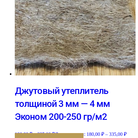
Джутовый утеплитель
толщиной 3 мм — 4 мм
Эконом 200-250 гр/м2
180,00
₽
–
335,00
₽
Диапазон цен: 180,00 ₽ – 335,00 ₽