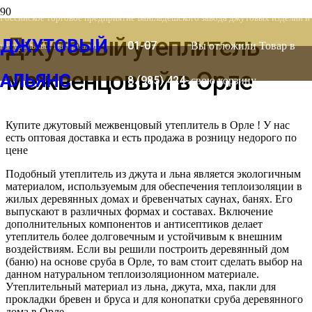
8 (903) 778-
Российское торговое предприятие Бангладешского завода джутовых изделий и
Джутовый утеплитель
ДЖУТОВЫЙ
01-07
Вы отложили
Товар
в
натуральных материалов
межвенцовый в Орле
АЛЬЯНС
8 (985) 424-
свою корзину.
53-66
Купите джутовый межвенцовый утеплитель в Орле ! У нас
есть оптовая доставка и есть продажа в розницу недорого по
цене
Подобный утеплитель из джута и льна является экологичным
материалом, используемым для обеспечения теплоизоляции в
жилых деревянных домах и бревенчатых саунах, банях. Его
выпускают в различных формах и составах. Включение
дополнительных компонентов и антисептиков делает
утеплитель более долговечным и устойчивым к внешним
воздействиям. Если вы решили построить деревянный дом
(баню) на основе сруба в Орле, то вам стоит сделать выбор на
данном натуральном теплоизоляционном материале.
Утеплительный материал из льна, джута, мха, пакли для
прокладки бревен и бруса и для конопатки сруба деревянного
дома в Орле