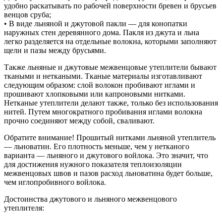
удобно раскатывать по рабочей поверхности бревен и брусьев
венцов сруба;
• В виде льняной и джутовой пакли — для конопатки
наружных стен деревянного дома. Пакля из джута и льна
легко разделяется на отдельные волокна, которыми заполняют
щели и пазы между брусьями.
Также льняные и джутовые межвенцовые утеплители бывают
ткаными и неткаными. Тканые материалы изготавливают
следующим образом: слой волокон пробивают иглами и
прошивают хлопковыми или капроновыми нитками.
Нетканые утеплители делают также, только без использования
нитей. Путем многократного пробивания иглами волокна
прочно соединяют между собой, сваливают.
Обратите внимание! Прошитый нитками льняной утеплитель
— льноватин. Его плотность меньше, чем у нетканого
варианта — льняного и джутового войлока. Это значит, что
для достижения нужного показателя теплоизоляции
межвенцовых швов и пазов расход льноватина будет больше,
чем иглопробивного войлока.
Достоинства джутового и льняного межвенцового
утеплителя: