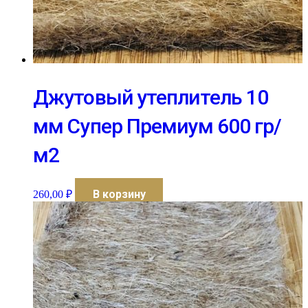
Джутовый утеплитель 10
мм Супер Премиум 600 гр/
м2
В корзину
260,00
₽