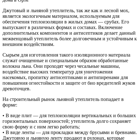
Джутовый и льняной утеплитель, так же как и лесной мох,
является экологичным материалом, используемым для
обеспечения теплоизоляции в жилых домах — срубах. Его
выпускают в различных формах и составах. Включение
дополнительных компонентов и антисептиков делает данный
межвенцовый утеплитель более долговечным и устойчивым к
внешним воздействиям.
Сырьем для изготовления такого изоляционного материала
служат очищенные и специальным образом обработанные
волокна льна. Они проходят через чесальные машины,
воздействие высоких температур для уничтожения
насекомых, пропитку антисептиками и антипиренами для
повышения огнестойкости и защите от био вредителей жуков
древоточцев.
На строительный рынок льняной утеплитель попадает в
форме:
• В виде плит — для теплоизоляции вертикальных и больших
горизонтальных поверхностей; утеплитель долго сохраняет
свою форму и с ним легко работать;
• В виде ленты — для прокладки между брусьями и бревнами.
Джутовую и льняную ленту продают в рулонах, которые