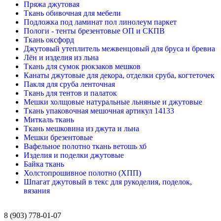
Пряжа джутовая
Ткань обивочная для мебели
Подложка под ламинат пол линолеум паркет
Пологи - тенты брезентовые ОП и СКПВ
Ткань оксфорд
Джутовый утеплитель межвенцовый для бруса и бревна
Лён и изделия из льна
Ткань для сумок рюкзаков мешков
Канаты джутовые для декора, отделки сруба, когтеточек
Пакля для сруба ленточная
Ткань для тентов и палаток
Мешки холщовые натуральные льняные и джутовые
Ткань упаковочная мешочная артикул 14133
Миткаль ткань
Ткань мешковина из джута и льна
Мешки брезентовые
Вафельное полотно ткань ветошь хб
Изделия и поделки джутовые
Байка ткань
Холстопрошивное полотно (ХПП)
Шпагат джутовый в текс для рукоделия, поделок,
вязания
8 (903) 778-01-07