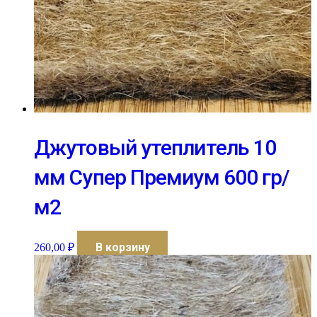
Джутовый утеплитель 10
мм Супер Премиум 600 гр/
м2
В корзину
260,00
₽