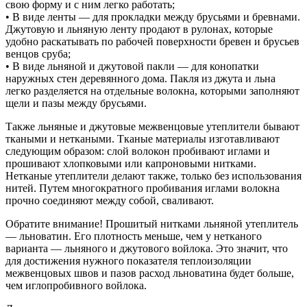
свою форму и с ним легко работать;
• В виде ленты — для прокладки между брусьями и бревнами.
Джутовую и льняную ленту продают в рулонах, которые
удобно раскатывать по рабочей поверхности бревен и брусьев
венцов сруба;
• В виде льняной и джутовой пакли — для конопатки
наружных стен деревянного дома. Пакля из джута и льна
легко разделяется на отдельные волокна, которыми заполняют
щели и пазы между брусьями.
Также льняные и джутовые межвенцовые утеплители бывают
ткаными и неткаными. Тканые материалы изготавливают
следующим образом: слой волокон пробивают иглами и
прошивают хлопковыми или капроновыми нитками.
Нетканые утеплители делают также, только без использования
нитей. Путем многократного пробивания иглами волокна
прочно соединяют между собой, сваливают.
Обратите внимание! Прошитый нитками льняной утеплитель
— льноватин. Его плотность меньше, чем у нетканого
варианта — льняного и джутового войлока. Это значит, что
для достижения нужного показателя теплоизоляции
межвенцовых швов и пазов расход льноватина будет больше,
чем иглопробивного войлока.