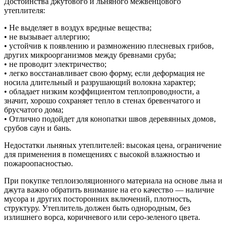
Достоинства джутового и льняного межвенцового
утеплителя:
• Не выделяет в воздух вредные вещества;
• не вызывает аллергию;
• устойчив к появлению и размножению плесневых грибов,
других микроорганизмов между бревнами сруба;
• не проводит электричество;
• легко восстанавливает свою форму, если деформация не
носила длительный и разрушающий волокна характер;
• обладает низким коэффициентом теплопроводности, а
значит, хорошо сохраняет тепло в стенах бревенчатого и
брусчатого дома;
• Отлично подойдет для конопатки швов деревянных домов,
срубов саун и бань.
Недостатки льняных утеплителей: высокая цена, ограничение
для применения в помещениях с высокой влажностью и
пожароопасностью.
При покупке теплоизоляционного материала на основе льна и
джута важно обратить внимание на его качество — наличие
мусора и других посторонних включений, плотность,
структуру. Утеплитель должен быть однородным, без
излишнего ворса, коричневого или серо-зеленого цвета.