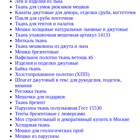
Лён и изделия из льна
Ткань для сумок рюкзаков мешков
Канаты джутовые для декора, отделки сруба, когтеточек
Пакля для сруба ленточная
Ткань для тентов и палаток
Мешки холщовые натуральные льняные и джутовые
Ткань упаковочная мешочная артикул 14133
Миткаль ткань
Ткань мешковина из джута и льна
Мешки брезентовые
Вафельное полотно ткань ветошь хб
Изделия и поделки джутовые
Байка ткань
Холстопрошивное полотно (ХПП)
Шпагат джутовый в текс для рукоделия, поделок,
вязания
Рогожка ткань
Мешочки для подарков
Ткань брезент
Парусина ткань полульняная Гост 15530
Тенты брезентовые с люверсами
Мох строительный и декоративный купить в Москве
Холщовая ткань
Мешки для геологических проб
Мешки из парусины