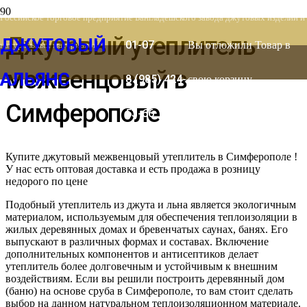
8 (903) 778-
Российское торговое предприятие Бангладешского завода джутовых изделий и
Джутовый утеплитель
ДЖУТОВЫЙ
01-07
Вы отложили
Товар
в
натуральных материалов
межвенцовый в
АЛЬЯНС
8 (985) 424-
свою корзину.
Симферополе
53-66
Купите джутовый межвенцовый утеплитель в Симферополе !
У нас есть оптовая доставка и есть продажа в розницу
недорого по цене
Подобный утеплитель из джута и льна является экологичным
материалом, используемым для обеспечения теплоизоляции в
жилых деревянных домах и бревенчатых саунах, банях. Его
выпускают в различных формах и составах. Включение
дополнительных компонентов и антисептиков делает
утеплитель более долговечным и устойчивым к внешним
воздействиям. Если вы решили построить деревянный дом
(баню) на основе сруба в Симферополе, то вам стоит сделать
выбор на данном натуральном теплоизоляционном материале.