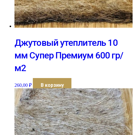
Джутовый утеплитель 10
мм Супер Премиум 600 гр/
м2
В корзину
260,00
₽