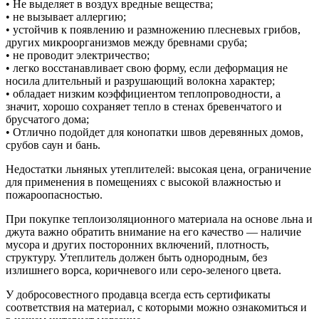
• Не выделяет в воздух вредные вещества;
• не вызывает аллергию;
• устойчив к появлению и размножению плесневых грибов,
других микроорганизмов между бревнами сруба;
• не проводит электричество;
• легко восстанавливает свою форму, если деформация не
носила длительный и разрушающий волокна характер;
• обладает низким коэффициентом теплопроводности, а
значит, хорошо сохраняет тепло в стенах бревенчатого и
брусчатого дома;
• Отлично подойдет для конопатки швов деревянных домов,
срубов саун и бань.
Недостатки льняных утеплителей: высокая цена, ограничение
для применения в помещениях с высокой влажностью и
пожароопасностью.
При покупке теплоизоляционного материала на основе льна и
джута важно обратить внимание на его качество — наличие
мусора и других посторонних включений, плотность,
структуру. Утеплитель должен быть однородным, без
излишнего ворса, коричневого или серо-зеленого цвета.
У добросовестного продавца всегда есть сертификаты
соответствия на материал, с которыми можно ознакомиться и