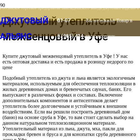
8 (903) 778-
Российское торговое предприятие Бангладешского завода джутовых изделий и
Джутовый утеплитель
ДЖУТОВЫЙ
01-07
Вы отложили
Товар
в
натуральных материалов
межвенцовый в Уфе
АЛЬЯНС
8 (985) 424-
свою корзину.
53-66
Купите джутовый межвенцовый утеплитель в Уфе ! У нас
есть оптовая доставка и есть продажа в розницу недорого по
цене
Подобный утеплитель из джута и льна является экологичным
материалом, используемым для обеспечения теплоизоляции в
жилых деревянных домах и бревенчатых саунах, банях. Его
выпускают в различных формах и составах. Включение
дополнительных компонентов и антисептиков делает
утеплитель более долговечным и устойчивым к внешним
воздействиям. Если вы решили построить деревянный дом
(баню) на основе сруба в Уфе, то вам стоит сделать выбор на
данном натуральном теплоизоляционном материале.
Утеплительный материал из льна, джута, мха, пакли для
прокладки бревен и бруса и для конопатки сруба деревянного
дома в Уфе