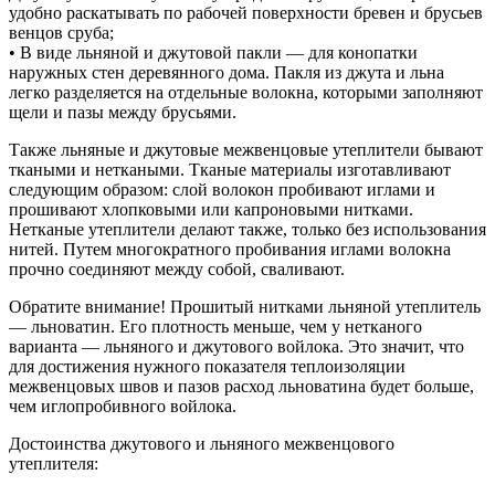
удобно раскатывать по рабочей поверхности бревен и брусьев
венцов сруба;
• В виде льняной и джутовой пакли — для конопатки
наружных стен деревянного дома. Пакля из джута и льна
легко разделяется на отдельные волокна, которыми заполняют
щели и пазы между брусьями.
Также льняные и джутовые межвенцовые утеплители бывают
ткаными и неткаными. Тканые материалы изготавливают
следующим образом: слой волокон пробивают иглами и
прошивают хлопковыми или капроновыми нитками.
Нетканые утеплители делают также, только без использования
нитей. Путем многократного пробивания иглами волокна
прочно соединяют между собой, сваливают.
Обратите внимание! Прошитый нитками льняной утеплитель
— льноватин. Его плотность меньше, чем у нетканого
варианта — льняного и джутового войлока. Это значит, что
для достижения нужного показателя теплоизоляции
межвенцовых швов и пазов расход льноватина будет больше,
чем иглопробивного войлока.
Достоинства джутового и льняного межвенцового
утеплителя: