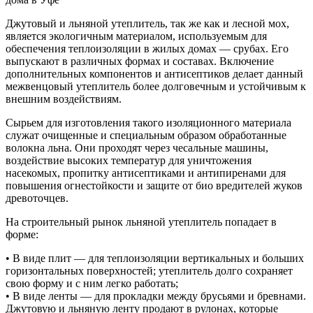
Джутовый и льняной утеплитель, так же как и лесной мох,
является экологичным материалом, используемым для
обеспечения теплоизоляции в жилых домах — срубах. Его
выпускают в различных формах и составах. Включение
дополнительных компонентов и антисептиков делает данный
межвенцовый утеплитель более долговечным и устойчивым к
внешним воздействиям.
Сырьем для изготовления такого изоляционного материала
служат очищенные и специальным образом обработанные
волокна льна. Они проходят через чесальные машины,
воздействие высоких температур для уничтожения
насекомых, пропитку антисептиками и антипиренами для
повышения огнестойкости и защите от био вредителей жуков
древоточцев.
На строительный рынок льняной утеплитель попадает в
форме:
• В виде плит — для теплоизоляции вертикальных и больших
горизонтальных поверхностей; утеплитель долго сохраняет
свою форму и с ним легко работать;
• В виде ленты — для прокладки между брусьями и бревнами.
Джутовую и льняную ленту продают в рулонах, которые