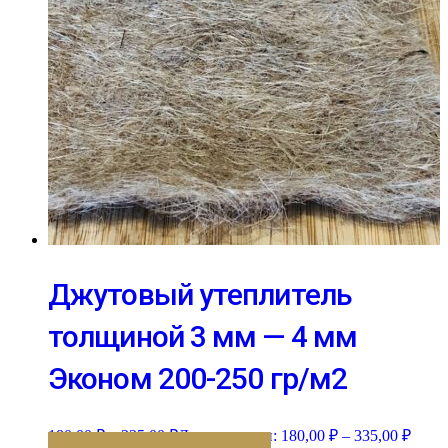
Джутовый утеплитель
толщиной 3 мм — 4 мм
Эконом 200-250 гр/м2
180,00
₽
–
335,00
₽
Диапазон цен: 180,00 ₽ – 335,00 ₽