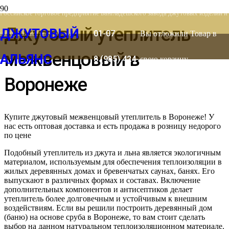
8 (903) 778-
Российское торговое предприятие Бангладешского завода джутовых изделий и
Джутовый утеплитель
ДЖУТОВЫЙ
01-07
Вы отложили
Товар
в
натуральных материалов
межвенцовый в
АЛЬЯНС
8 (985) 424-
свою корзину.
Воронеже
53-66
Купите джутовый межвенцовый утеплитель в Воронеже! У
нас есть оптовая доставка и есть продажа в розницу недорого
по цене
Подобный утеплитель из джута и льна является экологичным
материалом, используемым для обеспечения теплоизоляции в
жилых деревянных домах и бревенчатых саунах, банях. Его
выпускают в различных формах и составах. Включение
дополнительных компонентов и антисептиков делает
утеплитель более долговечным и устойчивым к внешним
воздействиям. Если вы решили построить деревянный дом
(баню) на основе сруба в Воронеже, то вам стоит сделать
выбор на данном натуральном теплоизоляционном материале.