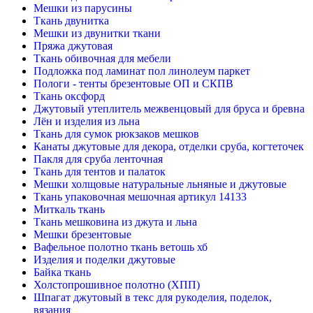
Мешки из парусины
Ткань двунитка
Мешки из двунитки ткани
Пряжа джутовая
Ткань обивочная для мебели
Подложка под ламинат пол линолеум паркет
Пологи - тенты брезентовые ОП и СКПВ
Ткань оксфорд
Джутовый утеплитель межвенцовый для бруса и бревна
Лён и изделия из льна
Ткань для сумок рюкзаков мешков
Канаты джутовые для декора, отделки сруба, когтеточек
Пакля для сруба ленточная
Ткань для тентов и палаток
Мешки холщовые натуральные льняные и джутовые
Ткань упаковочная мешочная артикул 14133
Миткаль ткань
Ткань мешковина из джута и льна
Мешки брезентовые
Вафельное полотно ткань ветошь хб
Изделия и поделки джутовые
Байка ткань
Холстопрошивное полотно (ХПП)
Шпагат джутовый в текс для рукоделия, поделок,
вязания