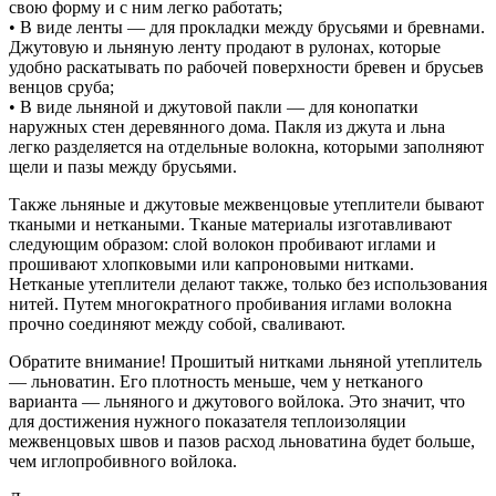
свою форму и с ним легко работать;
• В виде ленты — для прокладки между брусьями и бревнами.
Джутовую и льняную ленту продают в рулонах, которые
удобно раскатывать по рабочей поверхности бревен и брусьев
венцов сруба;
• В виде льняной и джутовой пакли — для конопатки
наружных стен деревянного дома. Пакля из джута и льна
легко разделяется на отдельные волокна, которыми заполняют
щели и пазы между брусьями.
Также льняные и джутовые межвенцовые утеплители бывают
ткаными и неткаными. Тканые материалы изготавливают
следующим образом: слой волокон пробивают иглами и
прошивают хлопковыми или капроновыми нитками.
Нетканые утеплители делают также, только без использования
нитей. Путем многократного пробивания иглами волокна
прочно соединяют между собой, сваливают.
Обратите внимание! Прошитый нитками льняной утеплитель
— льноватин. Его плотность меньше, чем у нетканого
варианта — льняного и джутового войлока. Это значит, что
для достижения нужного показателя теплоизоляции
межвенцовых швов и пазов расход льноватина будет больше,
чем иглопробивного войлока.