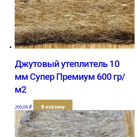
Джутовый утеплитель 10
мм Супер Премиум 600 гр/
м2
В корзину
260,00
₽