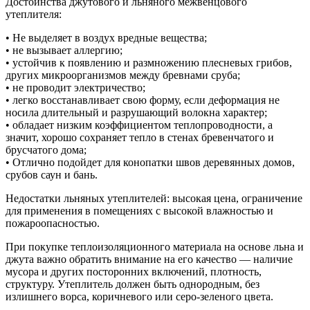
Достоинства джутового и льняного межвенцового
утеплителя:
• Не выделяет в воздух вредные вещества;
• не вызывает аллергию;
• устойчив к появлению и размножению плесневых грибов,
других микроорганизмов между бревнами сруба;
• не проводит электричество;
• легко восстанавливает свою форму, если деформация не
носила длительный и разрушающий волокна характер;
• обладает низким коэффициентом теплопроводности, а
значит, хорошо сохраняет тепло в стенах бревенчатого и
брусчатого дома;
• Отлично подойдет для конопатки швов деревянных домов,
срубов саун и бань.
Недостатки льняных утеплителей: высокая цена, ограничение
для применения в помещениях с высокой влажностью и
пожароопасностью.
При покупке теплоизоляционного материала на основе льна и
джута важно обратить внимание на его качество — наличие
мусора и других посторонних включений, плотность,
структуру. Утеплитель должен быть однородным, без
излишнего ворса, коричневого или серо-зеленого цвета.