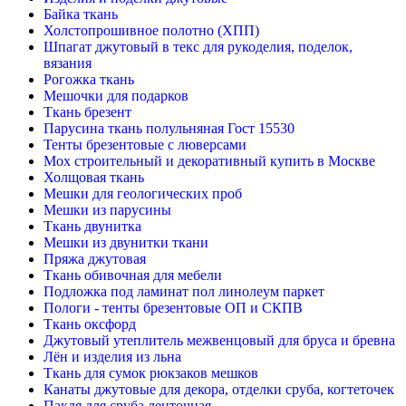
Байка ткань
Холстопрошивное полотно (ХПП)
Шпагат джутовый в текс для рукоделия, поделок,
вязания
Рогожка ткань
Мешочки для подарков
Ткань брезент
Парусина ткань полульняная Гост 15530
Тенты брезентовые с люверсами
Мох строительный и декоративный купить в Москве
Холщовая ткань
Мешки для геологических проб
Мешки из парусины
Ткань двунитка
Мешки из двунитки ткани
Пряжа джутовая
Ткань обивочная для мебели
Подложка под ламинат пол линолеум паркет
Пологи - тенты брезентовые ОП и СКПВ
Ткань оксфорд
Джутовый утеплитель межвенцовый для бруса и бревна
Лён и изделия из льна
Ткань для сумок рюкзаков мешков
Канаты джутовые для декора, отделки сруба, когтеточек
Пакля для сруба ленточная