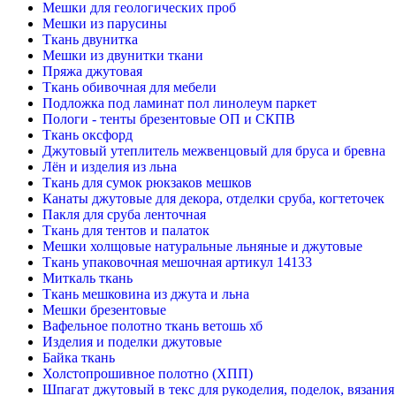
Мешки для геологических проб
Мешки из парусины
Ткань двунитка
Мешки из двунитки ткани
Пряжа джутовая
Ткань обивочная для мебели
Подложка под ламинат пол линолеум паркет
Пологи - тенты брезентовые ОП и СКПВ
Ткань оксфорд
Джутовый утеплитель межвенцовый для бруса и бревна
Лён и изделия из льна
Ткань для сумок рюкзаков мешков
Канаты джутовые для декора, отделки сруба, когтеточек
Пакля для сруба ленточная
Ткань для тентов и палаток
Мешки холщовые натуральные льняные и джутовые
Ткань упаковочная мешочная артикул 14133
Миткаль ткань
Ткань мешковина из джута и льна
Мешки брезентовые
Вафельное полотно ткань ветошь хб
Изделия и поделки джутовые
Байка ткань
Холстопрошивное полотно (ХПП)
Шпагат джутовый в текс для рукоделия, поделок, вязания