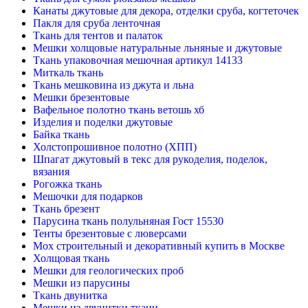
Канаты джутовые для декора, отделки сруба, когтеточек
Пакля для сруба ленточная
Ткань для тентов и палаток
Мешки холщовые натуральные льняные и джутовые
Ткань упаковочная мешочная артикул 14133
Миткаль ткань
Ткань мешковина из джута и льна
Мешки брезентовые
Вафельное полотно ткань ветошь хб
Изделия и поделки джутовые
Байка ткань
Холстопрошивное полотно (ХПП)
Шпагат джутовый в текс для рукоделия, поделок,
вязания
Рогожка ткань
Мешочки для подарков
Ткань брезент
Парусина ткань полульняная Гост 15530
Тенты брезентовые с люверсами
Мох строительный и декоративный купить в Москве
Холщовая ткань
Мешки для геологических проб
Мешки из парусины
Ткань двунитка
Мешки из двунитки ткани