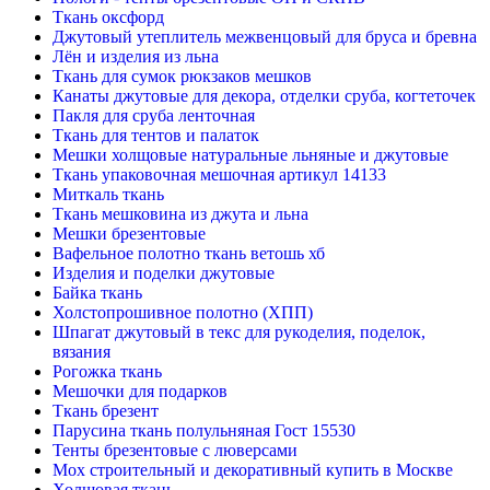
Ткань оксфорд
Джутовый утеплитель межвенцовый для бруса и бревна
Лён и изделия из льна
Ткань для сумок рюкзаков мешков
Канаты джутовые для декора, отделки сруба, когтеточек
Пакля для сруба ленточная
Ткань для тентов и палаток
Мешки холщовые натуральные льняные и джутовые
Ткань упаковочная мешочная артикул 14133
Миткаль ткань
Ткань мешковина из джута и льна
Мешки брезентовые
Вафельное полотно ткань ветошь хб
Изделия и поделки джутовые
Байка ткань
Холстопрошивное полотно (ХПП)
Шпагат джутовый в текс для рукоделия, поделок,
вязания
Рогожка ткань
Мешочки для подарков
Ткань брезент
Парусина ткань полульняная Гост 15530
Тенты брезентовые с люверсами
Мох строительный и декоративный купить в Москве
Холщовая ткань