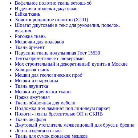
Вафельное полотно ткань ветошь хб
Изделия и поделки джутовые
Байка ткань
Холстопрошивное полотно (ХПП)
Шпагат джутовый в текс для рукоделия, поделок,
вязания
Рогожка ткань
Мешочки для подарков
Ткань брезент
Парусина ткань полульняная Гост 15530
Тенты брезентовые с люверсами
Мох строительный и декоративный купить в Москве
Холщовая ткань
Мешки для геологических проб
Мешки из парусины
Ткань двунитка
Мешки из двунитки ткани
Пряжа джутовая
Ткань обивочная для мебели
Подложка под ламинат пол линолеум паркет
Пологи - тенты брезентовые ОП и СКПВ
Ткань оксфорд
Джутовый утеплитель межвенцовый для бруса и бревна
Лён и изделия из льна
Ткань для сумок рюкзаков мешков