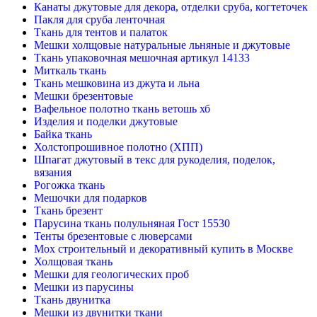
Канаты джутовые для декора, отделки сруба, когтеточек
Пакля для сруба ленточная
Ткань для тентов и палаток
Мешки холщовые натуральные льняные и джутовые
Ткань упаковочная мешочная артикул 14133
Миткаль ткань
Ткань мешковина из джута и льна
Мешки брезентовые
Вафельное полотно ткань ветошь хб
Изделия и поделки джутовые
Байка ткань
Холстопрошивное полотно (ХПП)
Шпагат джутовый в текс для рукоделия, поделок,
вязания
Рогожка ткань
Мешочки для подарков
Ткань брезент
Парусина ткань полульняная Гост 15530
Тенты брезентовые с люверсами
Мох строительный и декоративный купить в Москве
Холщовая ткань
Мешки для геологических проб
Мешки из парусины
Ткань двунитка
Мешки из двунитки ткани