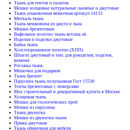
Ткань для тентов и палаток
Мешки холщовые натуральные льняные и джутовые
Ткань упаковочная мешочная артикул 14133
Миткаль ткань
Ткань мешковина из джута и льна
Мешки брезентовые
Вафельное полотно ткань ветошь хб
Изделия и поделки джутовые
Байка ткань
Холстопрошивное полотно (ХПП)
Шпагат джутовый в текс для рукоделия, поделок,
вязания
Рогожка ткань
Мешочки для подарков
Ткань брезент
Парусина ткань полульняная Гост 15530
Тенты брезентовые с люверсами
Мох строительный и декоративный купить в Москве
Холщовая ткань
Мешки для геологических проб
Мешки из парусины
Ткань двунитка
Мешки из двунитки ткани
Пряжа джутовая
Ткань обивочная для мебели