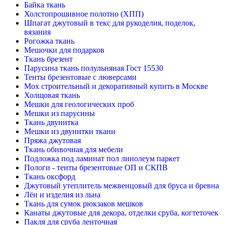
Байка ткань
Холстопрошивное полотно (ХПП)
Шпагат джутовый в текс для рукоделия, поделок,
вязания
Рогожка ткань
Мешочки для подарков
Ткань брезент
Парусина ткань полульняная Гост 15530
Тенты брезентовые с люверсами
Мох строительный и декоративный купить в Москве
Холщовая ткань
Мешки для геологических проб
Мешки из парусины
Ткань двунитка
Мешки из двунитки ткани
Пряжа джутовая
Ткань обивочная для мебели
Подложка под ламинат пол линолеум паркет
Пологи - тенты брезентовые ОП и СКПВ
Ткань оксфорд
Джутовый утеплитель межвенцовый для бруса и бревна
Лён и изделия из льна
Ткань для сумок рюкзаков мешков
Канаты джутовые для декора, отделки сруба, когтеточек
Пакля для сруба ленточная