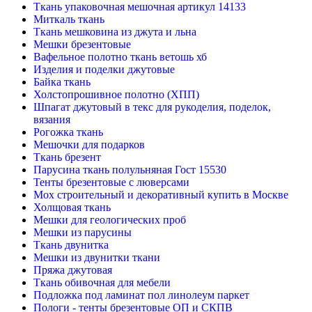
Ткань упаковочная мешочная артикул 14133
Миткаль ткань
Ткань мешковина из джута и льна
Мешки брезентовые
Вафельное полотно ткань ветошь хб
Изделия и поделки джутовые
Байка ткань
Холстопрошивное полотно (ХПП)
Шпагат джутовый в текс для рукоделия, поделок,
вязания
Рогожка ткань
Мешочки для подарков
Ткань брезент
Парусина ткань полульняная Гост 15530
Тенты брезентовые с люверсами
Мох строительный и декоративный купить в Москве
Холщовая ткань
Мешки для геологических проб
Мешки из парусины
Ткань двунитка
Мешки из двунитки ткани
Пряжа джутовая
Ткань обивочная для мебели
Подложка под ламинат пол линолеум паркет
Пологи - тенты брезентовые ОП и СКПВ