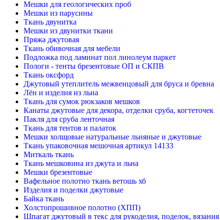
Мешки для геологических проб
Мешки из парусины
Ткань двунитка
Мешки из двунитки ткани
Пряжа джутовая
Ткань обивочная для мебели
Подложка под ламинат пол линолеум паркет
Пологи - тенты брезентовые ОП и СКПВ
Ткань оксфорд
Джутовый утеплитель межвенцовый для бруса и бревна
Лён и изделия из льна
Ткань для сумок рюкзаков мешков
Канаты джутовые для декора, отделки сруба, когтеточек
Пакля для сруба ленточная
Ткань для тентов и палаток
Мешки холщовые натуральные льняные и джутовые
Ткань упаковочная мешочная артикул 14133
Миткаль ткань
Ткань мешковина из джута и льна
Мешки брезентовые
Вафельное полотно ткань ветошь хб
Изделия и поделки джутовые
Байка ткань
Холстопрошивное полотно (ХПП)
Шпагат джутовый в текс для рукоделия, поделок, вязания