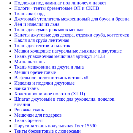
Подложка под ламинат пол линолеум паркет
Пологи - тенты брезентовые ОП и СКПВ
Ткань оксфорд
Джутовый утеплитель межвенцовый для бруса и бревна
Лён и изделия из льна
Ткань для сумок рюкзаков мешков
Канаты джутовые для декора, отделки сруба, когтеточек
Пакля для сруба ленточная
Ткань для тентов и палаток
Мешки холщовые натуральные льняные и джутовые
Ткань упаковочная мешочная артикул 14133
Миткаль ткань
Ткань мешковина из джута и льна
Мешки брезентовые
Вафельное полотно ткань ветошь хб
Изделия и поделки джутовые
Байка ткань
Холстопрошивное полотно (ХПП)
Шпагат джутовый в текс для рукоделия, поделок,
вязания
Рогожка ткань
Мешочки для подарков
Ткань брезент
Парусина ткань полульняная Гост 15530
Тенты брезентовые с люверсами