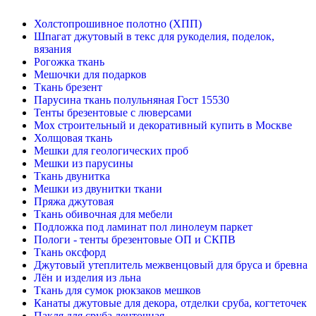
Холстопрошивное полотно (ХПП)
Шпагат джутовый в текс для рукоделия, поделок,
вязания
Рогожка ткань
Мешочки для подарков
Ткань брезент
Парусина ткань полульняная Гост 15530
Тенты брезентовые с люверсами
Мох строительный и декоративный купить в Москве
Холщовая ткань
Мешки для геологических проб
Мешки из парусины
Ткань двунитка
Мешки из двунитки ткани
Пряжа джутовая
Ткань обивочная для мебели
Подложка под ламинат пол линолеум паркет
Пологи - тенты брезентовые ОП и СКПВ
Ткань оксфорд
Джутовый утеплитель межвенцовый для бруса и бревна
Лён и изделия из льна
Ткань для сумок рюкзаков мешков
Канаты джутовые для декора, отделки сруба, когтеточек
Пакля для сруба ленточная