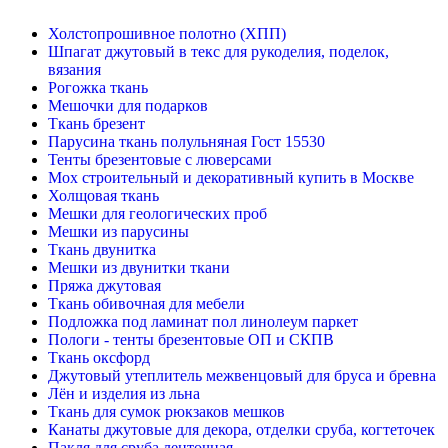
Холстопрошивное полотно (ХПП)
Шпагат джутовый в текс для рукоделия, поделок,
вязания
Рогожка ткань
Мешочки для подарков
Ткань брезент
Парусина ткань полульняная Гост 15530
Тенты брезентовые с люверсами
Мох строительный и декоративный купить в Москве
Холщовая ткань
Мешки для геологических проб
Мешки из парусины
Ткань двунитка
Мешки из двунитки ткани
Пряжа джутовая
Ткань обивочная для мебели
Подложка под ламинат пол линолеум паркет
Пологи - тенты брезентовые ОП и СКПВ
Ткань оксфорд
Джутовый утеплитель межвенцовый для бруса и бревна
Лён и изделия из льна
Ткань для сумок рюкзаков мешков
Канаты джутовые для декора, отделки сруба, когтеточек
Пакля для сруба ленточная