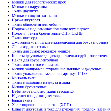
Мешки для геологических проб
Мешки из парусины
Ткань двунитка
Мешки из двунитки ткани
Пряжа джутовая
Ткань обивочная для мебели
Подложка под ламинат пол линолеум паркет
Пологи - тенты брезентовые ОП и СКПВ
Ткань оксфорд
Джутовый утеплитель межвенцовый для бруса и бревна
Лён и изделия из льна
Ткань для сумок рюкзаков мешков
Канаты джутовые для декора, отделки сруба, когтеточек
Пакля для сруба ленточная
Ткань для тентов и палаток
Мешки холщовые натуральные льняные и джутовые
Ткань упаковочная мешочная артикул 14133
Миткаль ткань
Ткань мешковина из джута и льна
Мешки брезентовые
Вафельное полотно ткань ветошь хб
Изделия и поделки джутовые
Байка ткань
Холстопрошивное полотно (ХПП)
Шпагат джутовый в текс для рукоделия, поделок, вязания