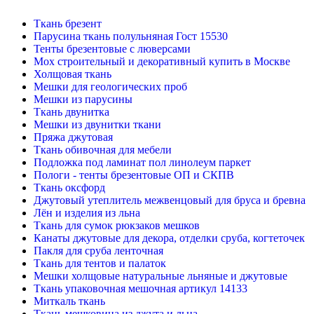
Ткань брезент
Парусина ткань полульняная Гост 15530
Тенты брезентовые с люверсами
Мох строительный и декоративный купить в Москве
Холщовая ткань
Мешки для геологических проб
Мешки из парусины
Ткань двунитка
Мешки из двунитки ткани
Пряжа джутовая
Ткань обивочная для мебели
Подложка под ламинат пол линолеум паркет
Пологи - тенты брезентовые ОП и СКПВ
Ткань оксфорд
Джутовый утеплитель межвенцовый для бруса и бревна
Лён и изделия из льна
Ткань для сумок рюкзаков мешков
Канаты джутовые для декора, отделки сруба, когтеточек
Пакля для сруба ленточная
Ткань для тентов и палаток
Мешки холщовые натуральные льняные и джутовые
Ткань упаковочная мешочная артикул 14133
Миткаль ткань
Ткань мешковина из джута и льна