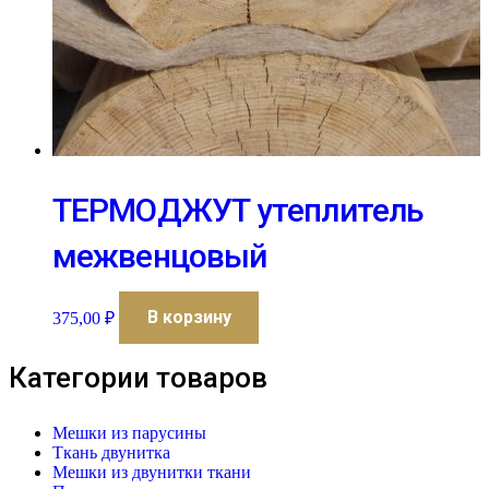
ТЕРМОДЖУТ утеплитель
межвенцовый
В корзину
375,00
₽
Категории товаров
Мешки из парусины
Ткань двунитка
Мешки из двунитки ткани