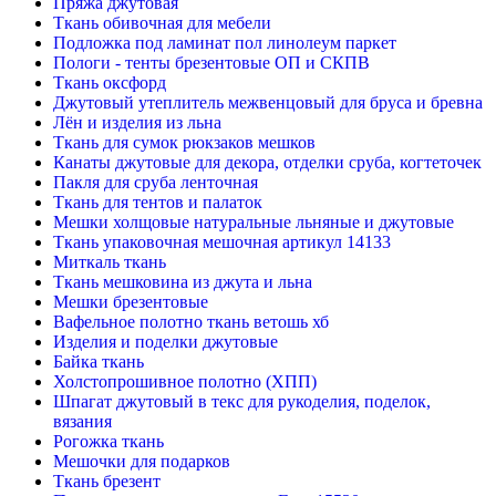
Пряжа джутовая
Ткань обивочная для мебели
Подложка под ламинат пол линолеум паркет
Пологи - тенты брезентовые ОП и СКПВ
Ткань оксфорд
Джутовый утеплитель межвенцовый для бруса и бревна
Лён и изделия из льна
Ткань для сумок рюкзаков мешков
Канаты джутовые для декора, отделки сруба, когтеточек
Пакля для сруба ленточная
Ткань для тентов и палаток
Мешки холщовые натуральные льняные и джутовые
Ткань упаковочная мешочная артикул 14133
Миткаль ткань
Ткань мешковина из джута и льна
Мешки брезентовые
Вафельное полотно ткань ветошь хб
Изделия и поделки джутовые
Байка ткань
Холстопрошивное полотно (ХПП)
Шпагат джутовый в текс для рукоделия, поделок,
вязания
Рогожка ткань
Мешочки для подарков
Ткань брезент