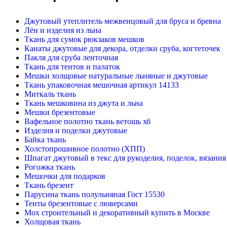
Джутовый утеплитель межвенцовый для бруса и бревна
Лён и изделия из льна
Ткань для сумок рюкзаков мешков
Канаты джутовые для декора, отделки сруба, когтеточек
Пакля для сруба ленточная
Ткань для тентов и палаток
Мешки холщовые натуральные льняные и джутовые
Ткань упаковочная мешочная артикул 14133
Миткаль ткань
Ткань мешковина из джута и льна
Мешки брезентовые
Вафельное полотно ткань ветошь хб
Изделия и поделки джутовые
Байка ткань
Холстопрошивное полотно (ХПП)
Шпагат джутовый в текс для рукоделия, поделок, вязания
Рогожка ткань
Мешочки для подарков
Ткань брезент
Парусина ткань полульняная Гост 15530
Тенты брезентовые с люверсами
Мох строительный и декоративный купить в Москве
Холщовая ткань