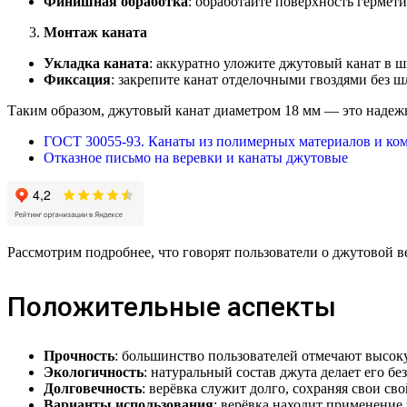
Финишная обработка
: обработайте поверхность гермет
Монтаж каната
Укладка каната
: аккуратно уложите джутовый канат в 
Фиксация
: закрепите канат отделочными гвоздями без ш
Таким образом, джутовый канат диаметром 18 мм — это надеж
ГОСТ 30055-93. Канаты из полимерных материалов и ко
Отказное письмо на веревки и канаты джутовые
Рассмотрим подробнее, что говорят пользователи о джутовой в
Положительные аспекты
Прочность
: большинство пользователей отмечают высоку
Экологичность
: натуральный состав джута делает его б
Долговечность
: верёвка служит долго, сохраняя свои с
Варианты использования
: верёвка находит применение 