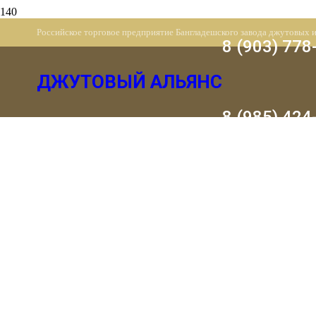
Российское торговое предприятие Бангладешского завода джутовых 
8 (903) 778
ДЖУТОВЫЙ АЛЬЯНС
8 (985) 424