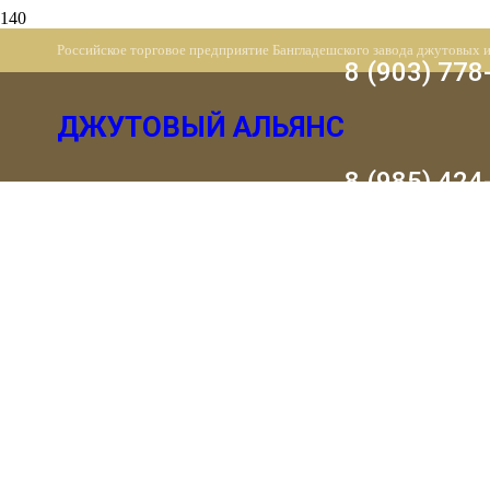
Российское торговое предприятие Бангладешского завода джутовых 
8 (903) 778
ДЖУТОВЫЙ АЛЬЯНС
8 (985) 424