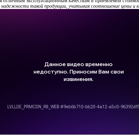
я отличным эксплуатационным качествам и приемлемой стоимос
 надежности такой продукции, учитывая соотношение цены и ка