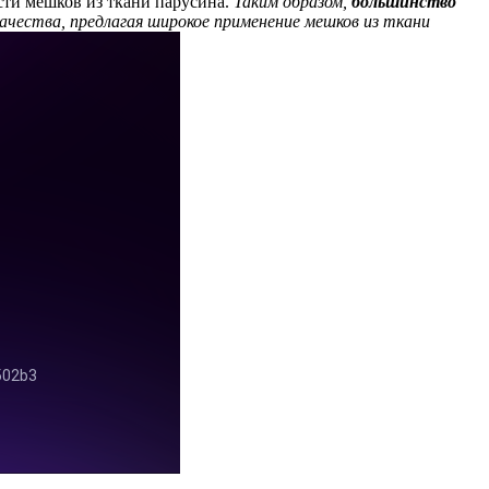
ти мешков из ткани парусина.
Таким образом,
большинство
чества, предлагая широкое применение мешков из ткани