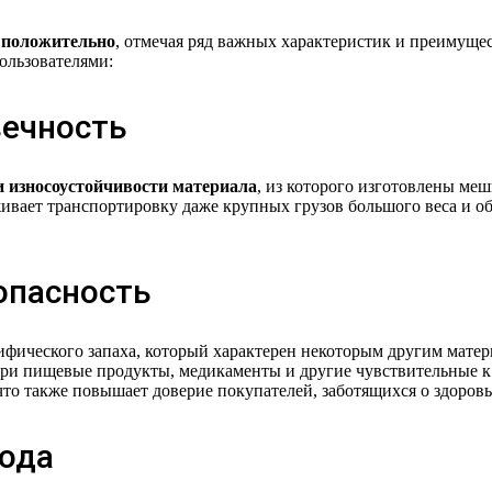
 положительно
, отмечая ряд важных характеристик и преимуще
ользователями:
вечность
 износоустойчивости материала
, из которого изготовлены меш
вает транспортировку даже крупных грузов большого веса и о
зопасность
ического запаха, который характерен некоторым другим матери
три пищевые продукты, медикаменты и другие чувствительные к
 что также повышает доверие покупателей, заботящихся о здоро
хода