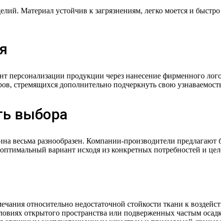
лий. Материал устойчив к загрязнениям, легко моется и быстро 
я
т персонализации продукции через нанесение фирменного лого
ов, стремящихся дополнительно подчеркнуть свою узнаваемость
ть выбора
ина весьма разнообразен. Компании-производители предлагают 
оптимальный вариант исходя из конкретных потребностей и цел
ечания относительно недостаточной стойкости ткани к воздейст
овиях открытого пространства или подверженных частым осадк