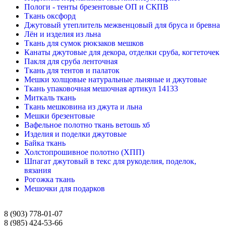
Пологи - тенты брезентовые ОП и СКПВ
Ткань оксфорд
Джутовый утеплитель межвенцовый для бруса и бревна
Лён и изделия из льна
Ткань для сумок рюкзаков мешков
Канаты джутовые для декора, отделки сруба, когтеточек
Пакля для сруба ленточная
Ткань для тентов и палаток
Мешки холщовые натуральные льняные и джутовые
Ткань упаковочная мешочная артикул 14133
Миткаль ткань
Ткань мешковина из джута и льна
Мешки брезентовые
Вафельное полотно ткань ветошь хб
Изделия и поделки джутовые
Байка ткань
Холстопрошивное полотно (ХПП)
Шпагат джутовый в текс для рукоделия, поделок,
вязания
Рогожка ткань
Мешочки для подарков
8 (903) 778-01-07
8 (985) 424-53-66