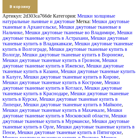
В корзину
Артикул:
2d303ca766de
Категория:
Мешки холщовые
натуральные льняные и джутовые
Метка:
Мешки джутовые
тканевые в Архангельске
,
Мешки джутовые тканевые в
Нальчике
,
Мешки джутовые тканевые во Владимире
,
Мешки
джутовые тканевые купить в Астрахани
,
Мешки джутовые
тканевые купить в Владикавказе
,
Мешки джутовые тканевые
купить в Волгограде
,
Мешки джутовые тканевые купить в
Вологде
,
Мешки джутовые тканевые купить в Воронеже
,
Мешки джутовые тканевые купить в Грозном
,
Мешки
джутовые тканевые купить в Ижевске
,
Мешки джутовые
тканевые купить в Казани
,
Мешки джутовые тканевые купить
в Калуге
,
Мешки джутовые тканевые купить в Кирове
,
Мешки джутовые тканевые купить в Костроме
,
Мешки
джутовые тканевые купить в Котласе
,
Мешки джутовые
тканевые купить в Краснодаре
,
Мешки джутовые тканевые
купить в Курске
,
Мешки джутовые тканевые купить в
Липецке
,
Мешки джутовые тканевые купить в Майкопе
,
Мешки джутовые тканевые купить в Махачкале
,
Мешки
джутовые тканевые купить в Московской области
,
Мешки
джутовые тканевые купить в Мурманске
,
Мешки джутовые
тканевые купить в Орле
,
Мешки джутовые тканевые купить в
Пензе
,
Мешки джутовые тканевые купить в Пятигорске
,
Мешки джутовые тканевые купить в Ростове
,
Мешки