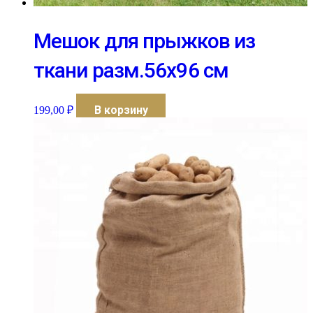
Мешок для прыжков из
ткани разм.56х96 см
В корзину
199,00
₽