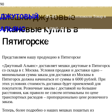
8 (903) 778-
Российское торговое предприятие Бангладешского завода джутовых изделий и
Мешки джутовые
ДЖУТОВЫЙ
01-07
Вы отложили
Товар
в
натуральных материалов
тканевые купить в
АЛЬЯНС
8 (985) 424-
свою корзину.
Пятигорске
53-66
Представляем нашу продукцию в Пятигорске
«Джутовый Альянс» доставляет мешки джутовые в Пятигорск
со склада в г. Москва. Условия продажи и доставки одно –
минимальная сумма заказа для доставки из Москвы в
Пятигорск должна начинаться от суммы в 6000 рублей. При
этих условиях стоимость доставки будет приемлемой для
покупателя. Розничные заказы с доставкой на большие
расстояния, как правило не совсем оптимальны по цене
транспортных расходов – пропорционально цене розничного
заказа.
Теперь, более подробно о наших мешках пошитых из