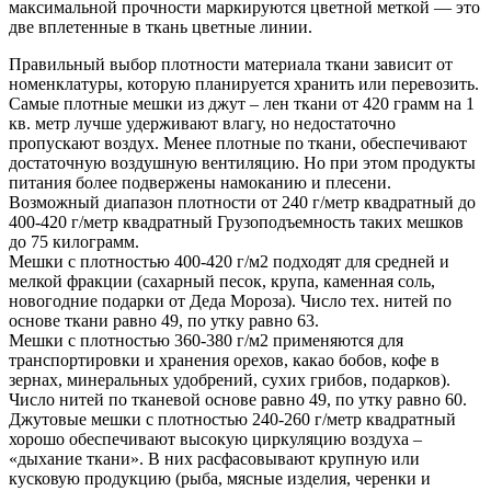
максимальной прочности маркируются цветной меткой — это
две вплетенные в ткань цветные линии.
Правильный выбор плотности материала ткани зависит от
номенклатуры, которую планируется хранить или перевозить.
Самые плотные мешки из джут – лен ткани от 420 грамм на 1
кв. метр лучше удерживают влагу, но недостаточно
пропускают воздух. Менее плотные по ткани, обеспечивают
достаточную воздушную вентиляцию. Но при этом продукты
питания более подвержены намоканию и плесени.
Возможный диапазон плотности от 240 г/метр квадратный до
400-420 г/метр квадратный Грузоподъемность таких мешков
до 75 килограмм.
Мешки с плотностью 400-420 г/м2 подходят для средней и
мелкой фракции (сахарный песок, крупа, каменная соль,
новогодние подарки от Деда Мороза). Число тех. нитей по
основе ткани равно 49, по утку равно 63.
Мешки с плотностью 360-380 г/м2 применяются для
транспортировки и хранения орехов, какао бобов, кофе в
зернах, минеральных удобрений, сухих грибов, подарков).
Число нитей по тканевой основе равно 49, по утку равно 60.
Джутовые мешки с плотностью 240-260 г/метр квадратный
хорошо обеспечивают высокую циркуляцию воздуха –
«дыхание ткани». В них расфасовывают крупную или
кусковую продукцию (рыба, мясные изделия, черенки и