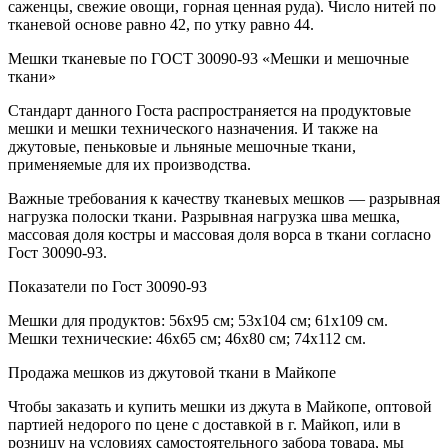
саженцы, свежие овощи, горная ценная руда). Число нитей по
тканевой основе равно 42, по утку равно 44.
Мешки тканевые по ГОСТ 30090-93 «Мешки и мешочные
ткани»
Стандарт данного Госта распространяется на продуктовые
мешки и мешки технического назначения. И также на
джутовые, пеньковые и льняные мешочные ткани,
применяемые для их производства.
Важные требования к качеству тканевых мешков — разрывная
нагрузка полоски ткани. Разрывная нагрузка шва мешка,
массовая доля костры и массовая доля ворса в ткани согласно
Гост 30090-93.
Показатели по Гост 30090-93
Мешки для продуктов: 56х95 см; 53х104 см; 61х109 см.
Мешки технические: 46х65 см; 46х80 см; 74х112 см.
Продажа мешков из джутовой ткани в Майкопе
Чтобы заказать и купить мешки из джута в Майкопе, оптовой
партией недорого по цене с доставкой в г. Майкоп, или в
розницу на условиях самостоятельного забора товара, мы