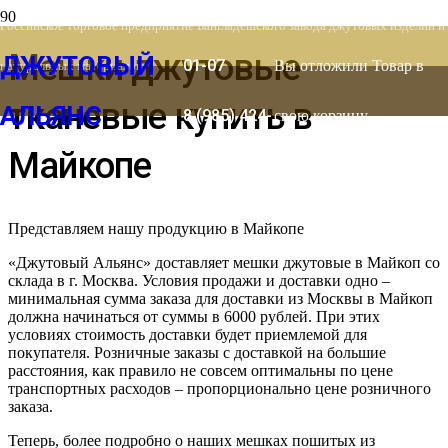
8 (903) 778-
Российское торговое предприятие Бангладешского завода джутовых изделий и
Мешки джутовые
ДЖУТОВЫЙ
01-07
Вы отложили
Товар
в
натуральных материалов
тканевые купить в
АЛЬЯНС
8 (985) 424-
свою корзину.
Майкопе
53-66
Представляем нашу продукцию в Майкопе
«Джутовый Альянс» доставляет мешки джутовые в Майкоп со
склада в г. Москва. Условия продажи и доставки одно –
минимальная сумма заказа для доставки из Москвы в Майкоп
должна начинаться от суммы в 6000 рублей. При этих
условиях стоимость доставки будет приемлемой для
покупателя. Розничные заказы с доставкой на большие
расстояния, как правило не совсем оптимальны по цене
транспортных расходов – пропорционально цене розничного
заказа.
Теперь, более подробно о наших мешках пошитых из