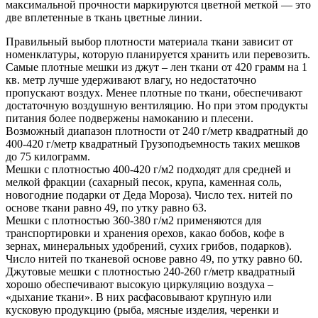
максимальной прочности маркируются цветной меткой — это
две вплетенные в ткань цветные линии.
Правильный выбор плотности материала ткани зависит от
номенклатуры, которую планируется хранить или перевозить.
Самые плотные мешки из джут – лен ткани от 420 грамм на 1
кв. метр лучше удерживают влагу, но недостаточно
пропускают воздух. Менее плотные по ткани, обеспечивают
достаточную воздушную вентиляцию. Но при этом продукты
питания более подвержены намоканию и плесени.
Возможный диапазон плотности от 240 г/метр квадратный до
400-420 г/метр квадратный Грузоподъемность таких мешков
до 75 килограмм.
Мешки с плотностью 400-420 г/м2 подходят для средней и
мелкой фракции (сахарный песок, крупа, каменная соль,
новогодние подарки от Деда Мороза). Число тех. нитей по
основе ткани равно 49, по утку равно 63.
Мешки с плотностью 360-380 г/м2 применяются для
транспортировки и хранения орехов, какао бобов, кофе в
зернах, минеральных удобрений, сухих грибов, подарков).
Число нитей по тканевой основе равно 49, по утку равно 60.
Джутовые мешки с плотностью 240-260 г/метр квадратный
хорошо обеспечивают высокую циркуляцию воздуха –
«дыхание ткани». В них расфасовывают крупную или
кусковую продукцию (рыба, мясные изделия, черенки и