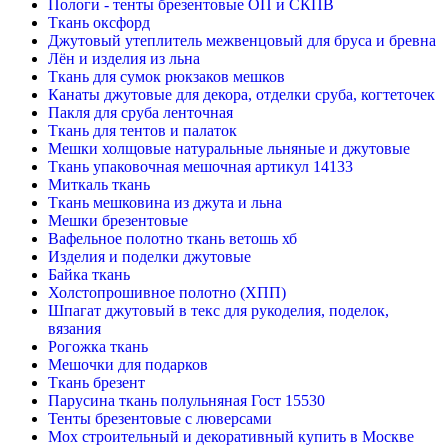
Пологи - тенты брезентовые ОП и СКПВ
Ткань оксфорд
Джутовый утеплитель межвенцовый для бруса и бревна
Лён и изделия из льна
Ткань для сумок рюкзаков мешков
Канаты джутовые для декора, отделки сруба, когтеточек
Пакля для сруба ленточная
Ткань для тентов и палаток
Мешки холщовые натуральные льняные и джутовые
Ткань упаковочная мешочная артикул 14133
Миткаль ткань
Ткань мешковина из джута и льна
Мешки брезентовые
Вафельное полотно ткань ветошь хб
Изделия и поделки джутовые
Байка ткань
Холстопрошивное полотно (ХПП)
Шпагат джутовый в текс для рукоделия, поделок,
вязания
Рогожка ткань
Мешочки для подарков
Ткань брезент
Парусина ткань полульняная Гост 15530
Тенты брезентовые с люверсами
Мох строительный и декоративный купить в Москве