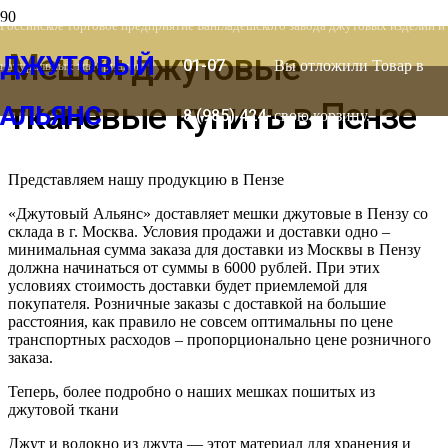
8 (903) 778-
Российское торговое предприятие Бангладешского завода джутовых изделий и
Мешки джутовые
ДЖУТОВЫЙ
01-07
Вы отложили
Товар
в
натуральных материалов
тканевые купить в Пензе
АЛЬЯНС
8 (985) 424-
свою корзину.
53-66
Представляем нашу продукцию в Пензе
«Джутовый Альянс» доставляет мешки джутовые в Пензу со
склада в г. Москва. Условия продажи и доставки одно –
минимальная сумма заказа для доставки из Москвы в Пензу
должна начинаться от суммы в 6000 рублей. При этих
условиях стоимость доставки будет приемлемой для
покупателя. Розничные заказы с доставкой на большие
расстояния, как правило не совсем оптимальны по цене
транспортных расходов – пропорционально цене розничного
заказа.
Теперь, более подробно о наших мешках пошитых из
джутовой ткани
Джут и волокно из джута — этот материал для хранения и