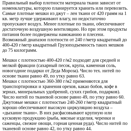
Правильный выбор плотности материала ткани зависит от
номенклатуры, которую планируется хранить или перевозить.
Самые плотные мешки из джут – лен ткани от 420 грамм на 1
кв. метр лучше удерживают влагу, но недостаточно
пропускают воздух. Менее плотные по ткани, обеспечивают
достаточную воздушную вентиляцию. Но при этом продукты
питания более подвержены намоканию и плесени.
Возможный диапазон плотности от 240 г/метр квадратный до
400-420 г/метр квадратный Грузоподъемность таких мешков
до 75 килограмм.
Мешки с плотностью 400-420 г/м2 подходят для средней и
мелкой фракции (сахарный песок, крупа, каменная соль,
новогодние подарки от Деда Мороза). Число тех. нитей по
основе ткани равно 49, по утку равно 63.
Мешки с плотностью 360-380 г/м2 применяются для
транспортировки и хранения орехов, какао бобов, кофе в
зернах, минеральных удобрений, сухих грибов, подарков).
Число нитей по тканевой основе равно 49, по утку равно 60.
Джутовые мешки с плотностью 240-260 г/метр квадратный
хорошо обеспечивают высокую циркуляцию воздуха –
«дыхание ткани». В них расфасовывают крупную или
кусковую продукцию (рыба, мясные изделия, черенки и
саженцы, свежие овощи, горная ценная руда). Число нитей по
тканевой основе равно 42, по утку равно 44.