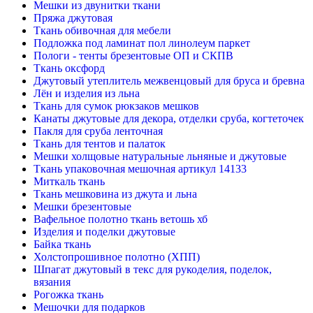
Мешки из двунитки ткани
Пряжа джутовая
Ткань обивочная для мебели
Подложка под ламинат пол линолеум паркет
Пологи - тенты брезентовые ОП и СКПВ
Ткань оксфорд
Джутовый утеплитель межвенцовый для бруса и бревна
Лён и изделия из льна
Ткань для сумок рюкзаков мешков
Канаты джутовые для декора, отделки сруба, когтеточек
Пакля для сруба ленточная
Ткань для тентов и палаток
Мешки холщовые натуральные льняные и джутовые
Ткань упаковочная мешочная артикул 14133
Миткаль ткань
Ткань мешковина из джута и льна
Мешки брезентовые
Вафельное полотно ткань ветошь хб
Изделия и поделки джутовые
Байка ткань
Холстопрошивное полотно (ХПП)
Шпагат джутовый в текс для рукоделия, поделок,
вязания
Рогожка ткань
Мешочки для подарков