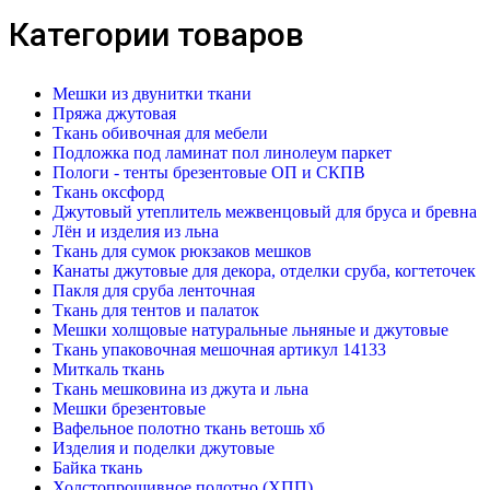
Категории товаров
Мешки из двунитки ткани
Пряжа джутовая
Ткань обивочная для мебели
Подложка под ламинат пол линолеум паркет
Пологи - тенты брезентовые ОП и СКПВ
Ткань оксфорд
Джутовый утеплитель межвенцовый для бруса и бревна
Лён и изделия из льна
Ткань для сумок рюкзаков мешков
Канаты джутовые для декора, отделки сруба, когтеточек
Пакля для сруба ленточная
Ткань для тентов и палаток
Мешки холщовые натуральные льняные и джутовые
Ткань упаковочная мешочная артикул 14133
Миткаль ткань
Ткань мешковина из джута и льна
Мешки брезентовые
Вафельное полотно ткань ветошь хб
Изделия и поделки джутовые
Байка ткань
Холстопрошивное полотно (ХПП)