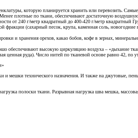
клатуры, которую планируется хранить или перевозить. Самые п
. Менее плотные по ткани, обеспечивают достаточную воздушну
ти от 240 г/метр квадратный до 400-420 г/метр квадратный Гр
й фракции (сахарный песок, крупа, каменная соль, новогодние п
овки и хранения орехов, какао бобов, кофе в зернах, минеральн
рошо обеспечивают высокую циркуляцию воздуха – «дыхание тк
ая ценная руда). Число нитей по тканевой основе равно 42, по у
и»
ки и мешки технического назначения. И также на джутовые, пе
грузка полоски ткани. Разрывная нагрузка шва мешка, массовая 