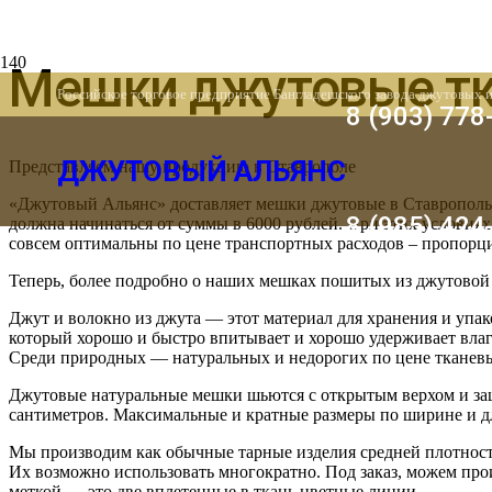
Мешки джутовые тк
Российское торговое предприятие Бангладешского завода джутовых 
8 (903) 778
ДЖУТОВЫЙ АЛЬЯНС
Представляем нашу продукцию в Ставрополе
«Джутовый Альянс» доставляет мешки джутовые в Ставрополь с
8 (985) 424
должна начинаться от суммы в 6000 рублей. При этих условиях
совсем оптимальны по цене транспортных расходов – пропорци
Теперь, более подробно о наших мешках пошитых из джутовой
Джут и волокно из джута — этот материал для хранения и уп
который хорошо и быстро впитывает и хорошо удерживает влаг
Среди природных — натуральных и недорогих по цене тканевы
Джутовые натуральные мешки шьются с открытым верхом и заш
сантиметров. Максимальные и кратные размеры по ширине и д
Мы производим как обычные тарные изделия средней плотности
Их возможно использовать многократно. Под заказ, можем пр
меткой — это две вплетенные в ткань цветные линии.