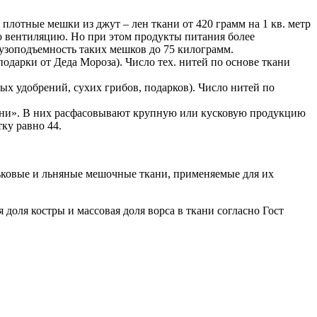
лотные мешки из джут – лен ткани от 420 грамм на 1 кв. метр
ю вентиляцию. Но при этом продукты питания более
узоподъемность таких мешков до 75 килограмм.
одарки от Деда Мороза). Число тех. нитей по основе ткани
ых удобрений, сухих грибов, подарков). Число нитей по
ани». В них расфасовывают крупную или кусковую продукцию
тку равно 44.
ньковые и льняные мешочные ткани, применяемые для их
доля костры и массовая доля ворса в ткани согласно Гост