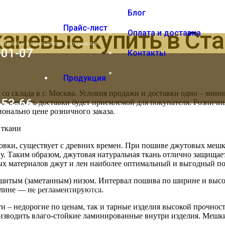
Блог
Прайс-лист
аневые купить в Ст
Оплата и доставка
изделий и натуральных материалов
-01-07
Контакты
Продукция
о склада в г. Москва. Условия продажи и доставки одно – мини
-53-66
 стоимость доставки будет приемлемой для покупателя. Розничны
онально цене розничного заказа.
 ткани
аковки, существует с древних времен. При пошиве джутовых ме
у. Таким образом, джутовая натуральная ткань отлично защищае
х материалов джут и лен наиболее оптимальный и выгодный по
итым (заметанным) низом. Интервал пошива по ширине и высоте
Вы отложили
Товар
в свою корзину.
лине — не регламентируются.
 – недорогие по ценам, так и тарные изделия высокой прочност
оизводить влаго-стойкие ламинированные внутри изделия. Мешк