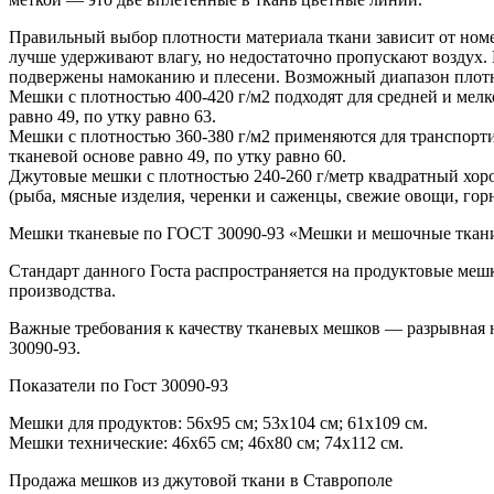
Правильный выбор плотности материала ткани зависит от номен
лучше удерживают влагу, но недостаточно пропускают воздух
подвержены намоканию и плесени. Возможный диапазон плотнос
Мешки с плотностью 400-420 г/м2 подходят для средней и мелко
равно 49, по утку равно 63.
Мешки с плотностью 360-380 г/м2 применяются для транспортир
тканевой основе равно 49, по утку равно 60.
Джутовые мешки с плотностью 240-260 г/метр квадратный хо
(рыба, мясные изделия, черенки и саженцы, свежие овощи, горн
Мешки тканевые по ГОСТ 30090-93 «Мешки и мешочные ткан
Стандарт данного Госта распространяется на продуктовые меш
производства.
Важные требования к качеству тканевых мешков — разрывная на
30090-93.
Показатели по Гост 30090-93
Мешки для продуктов: 56х95 см; 53х104 см; 61х109 см.
Мешки технические: 46х65 см; 46х80 см; 74х112 см.
Продажа мешков из джутовой ткани в Ставрополе