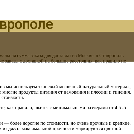
аврополе
мальная сумма заказа для доставки из Москвы в Ставрополь
е заказы с доставкой на большие расстояния, как правило не
шков мы используем тканевый мешочный натуральный материал,
т многие продукты питания от намокания и плесени и гниения.
 стоимости.
, как правило, шьется с минимальными размерами от 4.5 -5
и — более дорогие по стоимости, но очень прочные и крепкие.
и из джута максимальной прочности маркируются цветной