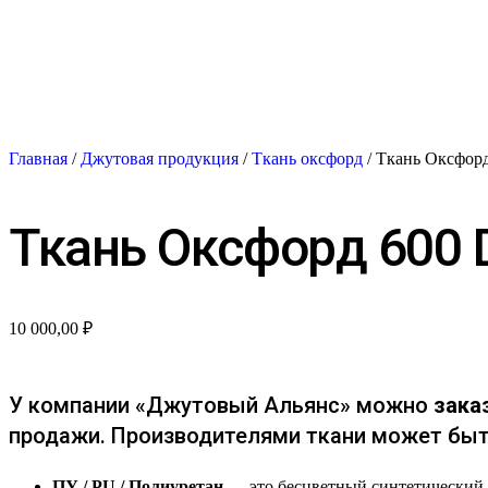
Главная
/
Джутовая продукция
/
Ткань оксфорд
/ Ткань Оксфорд
Ткань Оксфорд 600 D
10 000,00
₽
У компании «Джутовый Альянс» можно
зака
продажи. Производителями ткани может быть
ПУ / PU / Полиуретан
— это бесцветный синтетический м