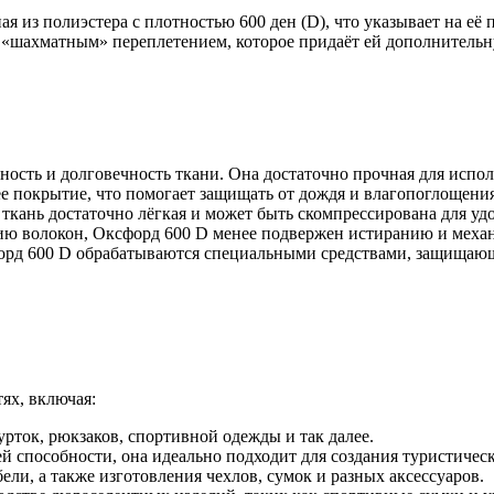
ая из полиэстера с плотностью 600 ден (D), что указывает на е
 «шахматным» переплетением, которое придаёт ей дополнительн
ость и долговечность ткани. Она достаточно прочная для испол
е покрытие, что помогает защищать от дождя и влагопоглощения
ткань достаточно лёгкая и может быть скомпрессирована для уд
ию волокон, Оксфорд 600 D менее подвержен истиранию и меха
д 600 D обрабатываются специальными средствами, защищающим
ях, включая:
рток, рюкзаков, спортивной одежды и так далее.
 способности, она идеально подходит для создания туристическ
ели, а также изготовления чехлов, сумок и разных аксессуаров.