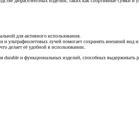
дстве дюраселентных изделий, таких как спортивные сумки и у
еальной для активного использования.
и и ультрафиолетовых лучей помогает сохранять внешний вид из
что делает её удобной в использовании.
я durable и функциональных изделий, способных выдерживать р