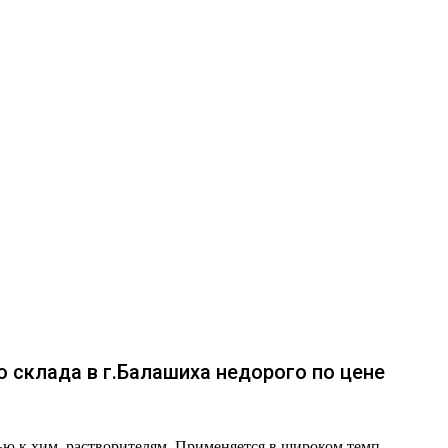
о склада в г.Балашиха недорого по цене
ью к хим. растворителям. Применяется в широком темп.