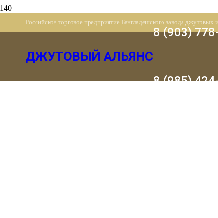
Российское торговое предприятие Бангладешского завода джутовых 
8 (903) 778
ДЖУТОВЫЙ АЛЬЯНС
8 (985) 424